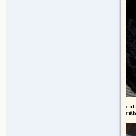
und 
mitf