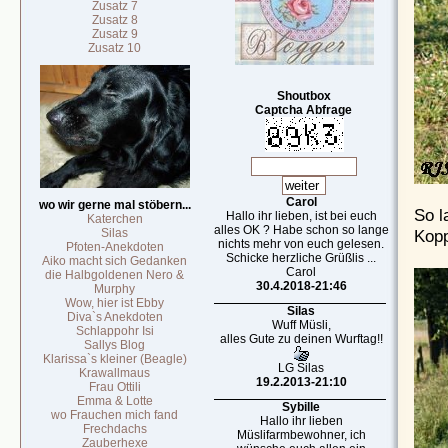
Zusatz 7
Zusatz 8
Zusatz 9
Zusatz 10
Shoutbox
Captcha Abfrage
Carol
wo wir gerne mal stöbern...
So l
Hallo ihr lieben, ist bei euch
Katerchen
alles OK ? Habe schon so lange
Kopp
Silas
nichts mehr von euch gelesen.
Pfoten-Anekdoten
Schicke herzliche Grüßlis ...
Aiko macht sich Gedanken
Carol
die Halbgoldenen Nero &
30.4.2018-21:46
Murphy
Wow, hier ist Ebby
Silas
Diva`s Anekdoten
Wuff Müsli,
Schlappohr Isi
alles Gute zu deinen Wurftag!!
Sallys Blog
Klarissa`s kleiner (Beagle)
LG Silas
Krawallmaus
19.2.2013-21:10
Frau Ottili
Emma & Lotte
Sybille
wo Frauchen mich fand
Hallo ihr lieben
Frechdachs
Müslifarmbewohner, ich
Zauberhexe