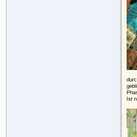
durc
gebl
Phas
Ist 