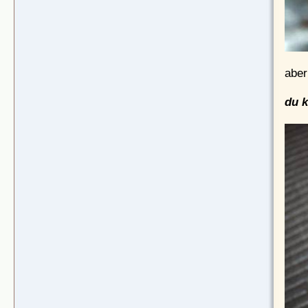
aber
du k