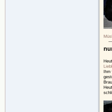
Müsl
nun
Heut
Lieb
Ihm 
gest
Brau
Heut
schl