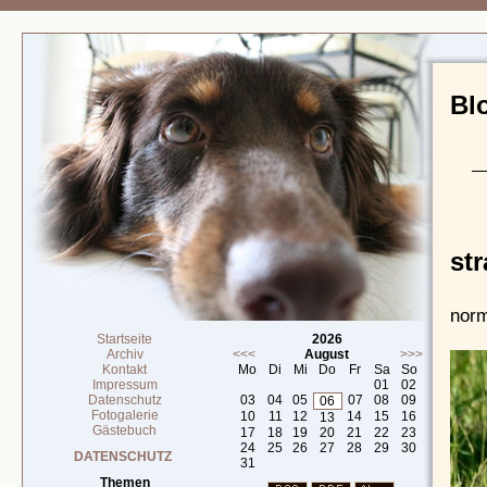
Blo
st
norm
Startseite
2026
Archiv
<<<
August
>>>
Kontakt
Mo
Di
Mi
Do
Fr
Sa
So
Impressum
01
02
Datenschutz
03
04
05
07
08
09
06
Fotogalerie
10
11
12
14
15
16
13
Gästebuch
17
18
19
20
21
22
23
24
25
26
27
28
29
30
DATENSCHUTZ
31
Themen