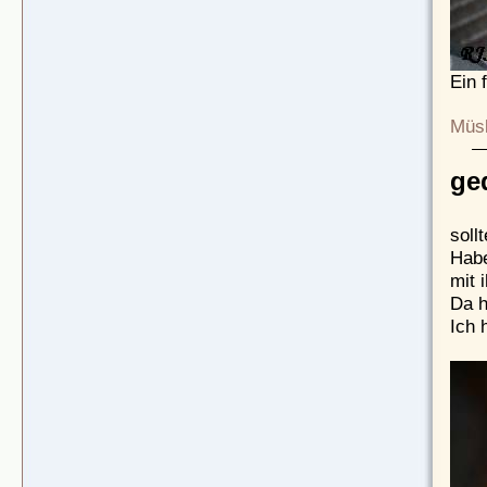
Ein 
Müsl
ge
soll
Habe
mit 
Da h
Ich 