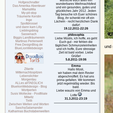
wünsche euch allen ein
Hofgeschnatter
wunderbares Weihnachtsfest
Das Amerika-Abenteuer
und ein gesundes, gutes und
MamaMia
glückliches Jahr 2012. Jeden
My-pit-stop
Tag besuche ich Euer schönes
Träumerle Kerstin
Blog, ihr schenkt mir oft ein
Inge
Lächeln - recht herzlichen Dank
Spottdrossel
dafür!
und dann kam Lilly
19.12.2011-22:26
Lieblingsblog
Sassenach
philosophia
Biggis Landträumerein
Liebe Müslis, ich hoffe, es geht
Martinas Perlenwelt
Euch gut - mir fehlen die
Free.DesignBlog.de
täglichen Schmunzeleinheiten
und 
BlueLionWebdesign
und ich hoffe, Eure stressige
Zeit ist bald vorbei. Liebe
Grüße!
5.8.2011-19:06
Emma
Zitante
Hallo Müsli,
Mitternachtsspitzen
wir haben mal dein Revier
Lebenslichter
abgeschnüffelt. Es hat uns
Morgentau
prima gefallen. Wir kommen
ALLes allTAEGLICH
jetzt regelmäßig wieder. Bis
BluelionWebdesign - Blog
bald.
Wortperlen
Liebe wauzis von Emma und
Susis Wollecke - Postfiliale
Lotte
Mitwitz
31.3.2011-23:19
Tirilli
Zwischen Wellen und Worten
SaschaSalamander
Katharinas Buchstabenwelten