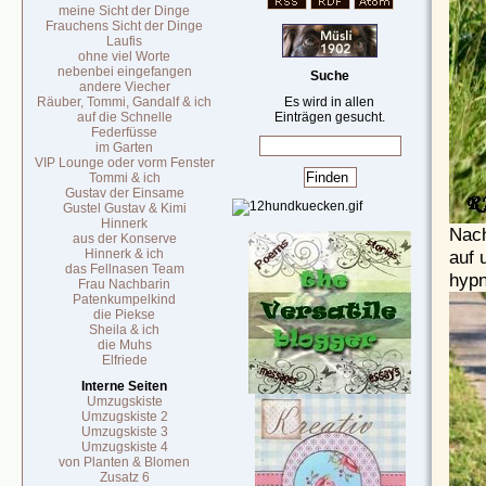
meine Sicht der Dinge
Frauchens Sicht der Dinge
Laufis
ohne viel Worte
nebenbei eingefangen
Suche
andere Viecher
Räuber, Tommi, Gandalf & ich
Es wird in allen
auf die Schnelle
Einträgen gesucht.
Federfüsse
im Garten
VIP Lounge oder vorm Fenster
Tommi & ich
Gustav der Einsame
Gustel Gustav & Kimi
Hinnerk
Nach
aus der Konserve
auf 
Hinnerk & ich
das Fellnasen Team
hypn
Frau Nachbarin
Patenkumpelkind
die Piekse
Sheila & ich
die Muhs
Elfriede
Interne Seiten
Umzugskiste
Umzugskiste 2
Umzugskiste 3
Umzugskiste 4
von Planten & Blomen
Zusatz 6