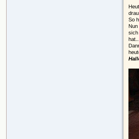
Heut
drau
So h
Nun 
sich
hat..
Dann
heut
Hall