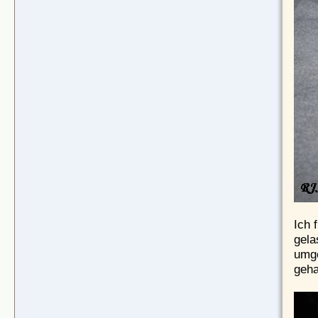
Ich 
gela
umge
geha