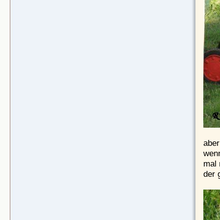
aber
wenn
mal 
der 