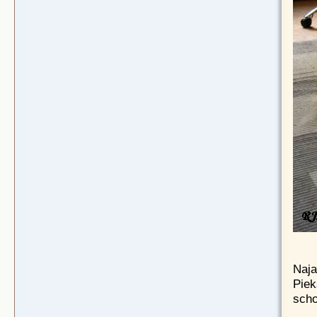
Naja
Piek
scho