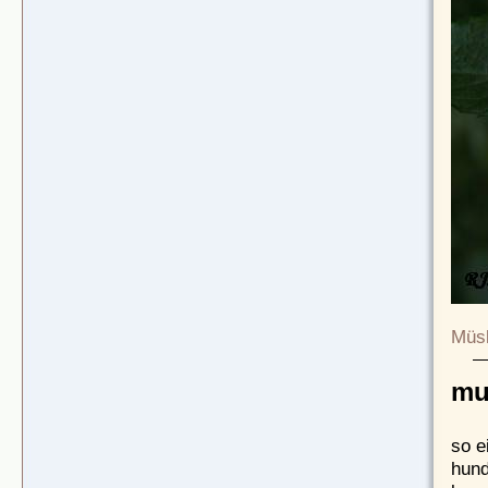
Müsl
mu
so e
hund