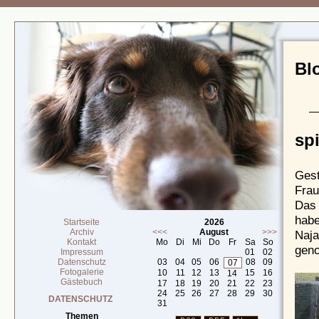
Bl
sp
Gest
Frau
Das 
habe
Startseite
2026
Archiv
<<<
August
>>>
Naja
Kontakt
Mo
Di
Mi
Do
Fr
Sa
So
geno
Impressum
01
02
Datenschutz
03
04
05
06
08
09
07
Fotogalerie
10
11
12
13
15
16
14
Gästebuch
17
18
19
20
21
22
23
24
25
26
27
28
29
30
DATENSCHUTZ
31
Themen