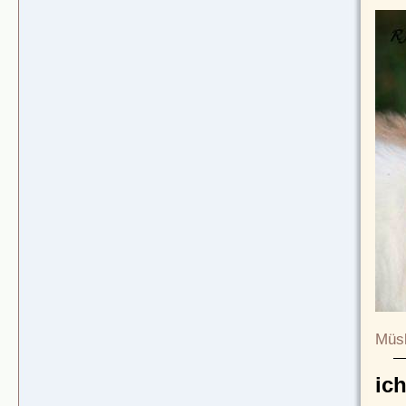
Müsl
ic