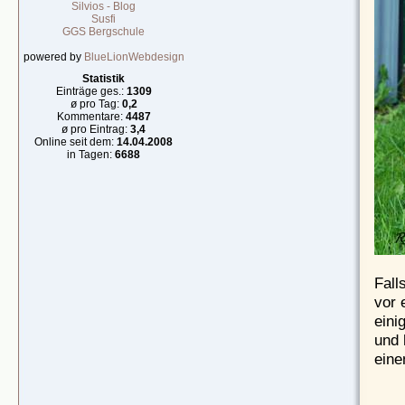
Silvios - Blog
Susfi
GGS Bergschule
powered by
BlueLionWebdesign
Statistik
Einträge ges.:
1309
ø pro Tag:
0,2
Kommentare:
4487
ø pro Eintrag:
3,4
Online seit dem:
14.04.2008
in Tagen:
6688
Fall
vor 
eini
und 
eine