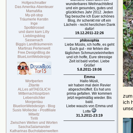
Hofgeschnatter
wunderbares Weihnachtsfest
Das Amerika-Abenteuer
und ein gesundes, gutes und
MamaMia
glückliches Jahr 2012. Jeden
My-pit-stop
Tag besuche ich Euer schönes
Träumerle Kerstin
Blog, ihr schenkt mir oft ein
Inge
Lächeln - recht herzlichen Dank
Spottdrossel
dafür!
und dann kam Lilly
19.12.2011-22:26
Lieblingsblog
Sassenach
philosophia
Biggis Landträumerein
Liebe Müslis, ich hoffe, es geht
Martinas Perlenwelt
Euch gut - mir fehlen die
Free.DesignBlog.de
täglichen Schmunzeleinheiten
BlueLionWebdesign
und ich hoffe, Eure stressige
Zeit ist bald vorbei. Liebe
Grüße!
5.8.2011-19:06
Emma
Wortperlen
Hallo Müsli,
Zitante
wir haben mal dein Revier
ALLes allTAEGLICH
abgeschnüffelt. Es hat uns
Mitternachtsspitzen
prima gefallen. Wir kommen
zum 
Lebenslichter
jetzt regelmäßig wieder. Bis
ich 
Morgentau
bald.
BluelionWebdesign - Blog
Liebe wauzis von Emma und
unse
Susis Wollecke - Postfiliale
Lotte
Mitwitz
31.3.2011-23:19
Tirilli
Zwischen Wellen und Worten
SaschaSalamander
Katharinas Buchstabenwelten