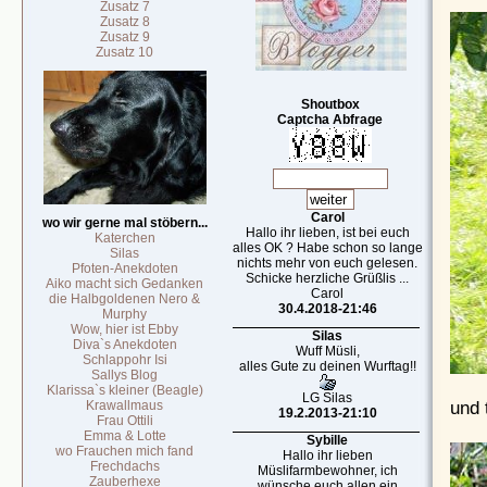
Zusatz 7
Zusatz 8
Zusatz 9
Zusatz 10
Shoutbox
Captcha Abfrage
Carol
wo wir gerne mal stöbern...
Hallo ihr lieben, ist bei euch
Katerchen
alles OK ? Habe schon so lange
Silas
nichts mehr von euch gelesen.
Pfoten-Anekdoten
Schicke herzliche Grüßlis ...
Aiko macht sich Gedanken
Carol
die Halbgoldenen Nero &
30.4.2018-21:46
Murphy
Wow, hier ist Ebby
Silas
Diva`s Anekdoten
Wuff Müsli,
Schlappohr Isi
alles Gute zu deinen Wurftag!!
Sallys Blog
Klarissa`s kleiner (Beagle)
LG Silas
und 
Krawallmaus
19.2.2013-21:10
Frau Ottili
Emma & Lotte
Sybille
wo Frauchen mich fand
Hallo ihr lieben
Frechdachs
Müslifarmbewohner, ich
Zauberhexe
wünsche euch allen ein