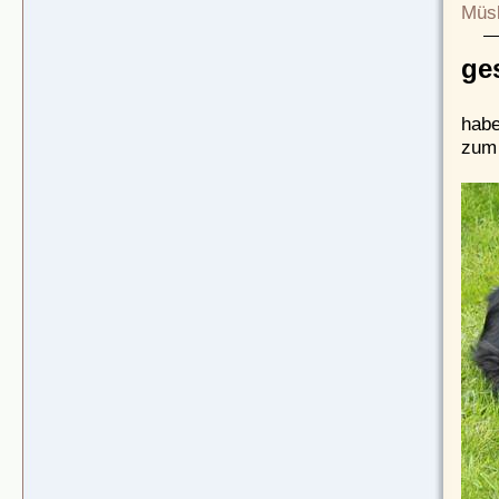
Müsl
ge
habe
zum 