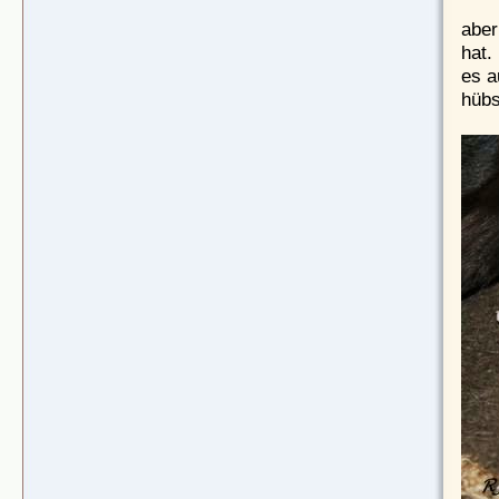
aber
hat.
es a
hübs