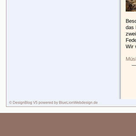
Beso
das 
zwei
Fede
Wir 
Müsl
© DesignBlog V5 powered by BlueLionWebdesign.de