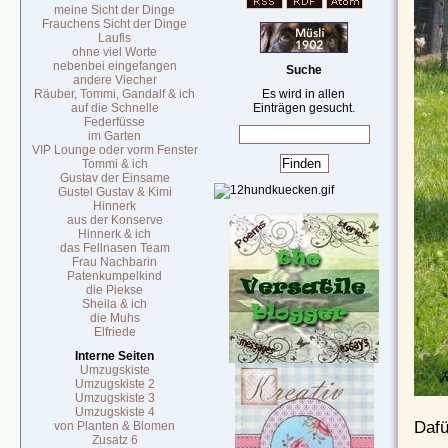
meine Sicht der Dinge
Frauchens Sicht der Dinge
Laufis
ohne viel Worte
nebenbei eingefangen
Suche
andere Viecher
Räuber, Tommi, Gandalf & ich
Es wird in allen
auf die Schnelle
Einträgen gesucht.
Federfüsse
im Garten
VIP Lounge oder vorm Fenster
Tommi & ich
Gustav der Einsame
Gustel Gustav & Kimi
Hinnerk
aus der Konserve
Hinnerk & ich
das Fellnasen Team
Frau Nachbarin
Patenkumpelkind
die Piekse
Sheila & ich
die Muhs
Elfriede
Interne Seiten
Umzugskiste
Umzugskiste 2
Umzugskiste 3
Umzugskiste 4
Dafü
von Planten & Blomen
Zusatz 6