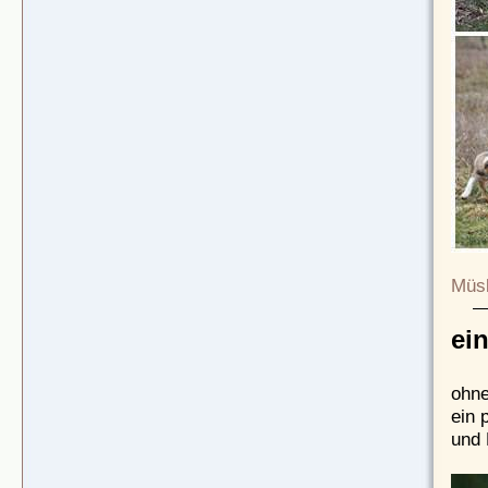
Müsl
ei
ohne
ein 
und 