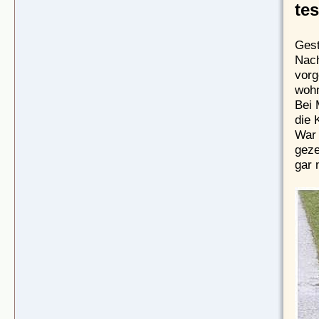
tes
Gest
Nach
vorg
wohn
Bei 
die 
War 
geze
gar n