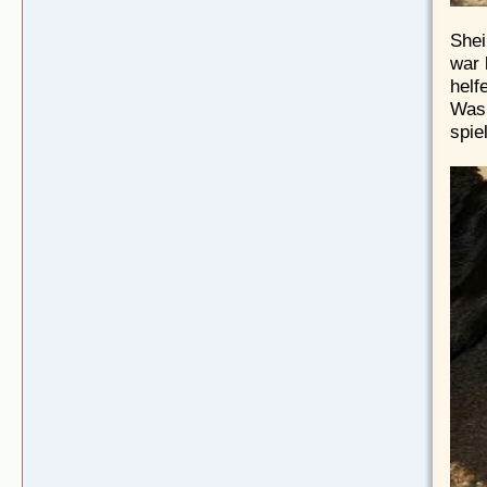
Shei
war 
helf
Was,
spie