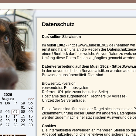
Datenschutz
Das sollten Sie wissen
Im
Müsli 1902
- (https://www.muesli1902.de) nehmen wir 
ernst und halten uns an die Regeln der Datenschutzgese
einen Überblick darüber, welche Art von Daten zu wel
Umfang diese Daten Dritten zugänglich gemacht werden
Datenverarbeitung auf dem
Müsli 1902
- (https://www.
In den unvermeidlichen Serverstatistiken werden automat
Browser an uns übermittelt. Dies sind:
Browsertyp/ -version
verwendetes Betriebssystem
Referrer URL (die zuvor besuchte Seite)
2026
Hostname des zugreifenden Rechners (IP Adresse)
August
>>>
Uhrzeit der Serveranfrage.
Mi
Do
Fr
Sa
So
01
02
Diese Daten sind für uns in der Regel nicht bestimmten
05
06
08
09
07
Zusammenführung dieser Daten mit anderen Datenquelle
12
13
15
16
14
werden zudem nach einer statistischen Auswertung gelös
19
20
21
22
23
26
27
28
29
30
Cookies
Die Internetseiten verwenden an mehreren Stellen so ge
Angebot nutzerfreundlicher, effektiver und sicherer zu ma