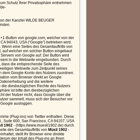
zum Schutz Ihrer Privatssphäre entnehmen
/de-
 von der Kanzlei WILDE BEUGER
inden.
 +1-Button von google.com, welcher von der
 CA 94043, USA (“Google”) betrieben wird.
. Wenn eine Seites des Gesamtauftritts von
, auf welcher ein solcher Button eingebaut
 Servern von Google auf. Der Button wird
iesem in die Webseite eingebunden. Durch
n, dass die entsprechende Seite des
jeweiligen Webseite zum Zeitpunkt seines
h dem Google-Konto des Nutzers zuordnen.
rmation vom Browser direkt an Google
 Datenerhebung und die weitere
 die diesbezüglichen Rechte des Nutzers
phäre ist bitte den diesbezüglichen
 der Nutzer nicht, dass Google über die
Nutzer sammelt, muss sich der Besucher vor
i Google ausloggen.
mme (Plug-ins) von Twitter enthalten. Diese
St., Suite 600, San Francisco, CA 94107, USA
li 1902
- (https://www.muesli1902.de) durch
eite des Gesamtauftritts von
Müsli 1902
-
nhaltet, stellt Ihr Browser eine direkte
derum der Inhalt des Plug-ins an Ihren