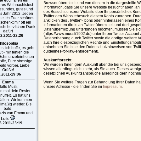
e euch allen ein
Browser übermittelt und von diesem in die dargestellte 
res Weihnachtsfest
Information, dass Sie unsere Website besucht haben, an T
esundes, gutes und
des Besuchs unserer Website über Ihr persönliches Benut
es Jahr 2012. Jeden
Twitter den Websitebesuch diesem Konto zuordnen. Durch 
he ich Euer schönes
anklicken des „Twitter“- Icons oder hinterlassen eines
 schenkt mir oft ein
Informationen direkt an Twitter übermittelt und dort gesp
recht herzlichen Dank
Datenübermittlung unterbinden möchten, müssen Sie si
dafür!
(https://www.muesli1902.de) unter Ihrem Twitter-Accoun
12.2011-22:26
Datenerhebung durch Twitter sowie die dortige weitere V
auch Ihre diesbezüglichen Rechte und Einstellungsmögli
hilosophia
entnehmen Sie bitte den Datenschutzhinweisen von Twitter 
s, ich hoffe, es geht
guidelines-for-law-enforcement).
t - mir fehlen die
 Schmunzeleinheiten
Auskunftsrecht
offe, Eure stressige
Wir würden Ihnen gern Auskunft über die bei uns gespei
 bald vorbei. Liebe
wissen allerdings nicht mehr, als Sie auch. Dieses weni
Grüße!
gesetzlichen Auskunftsansprüche allerdings gern nochma
8.2011-19:06
Emma
Wenn Sie weitere Fragen zur Behandlung Ihrer Daten ha
allo Müsli,
unsere Adresse - die finden Sie im
Impressum
.
n mal dein Revier
üffelt. Es hat uns
fallen. Wir kommen
elmäßig wieder. Bis
bald.
uzis von Emma und
Lotte
3.2011-23:19