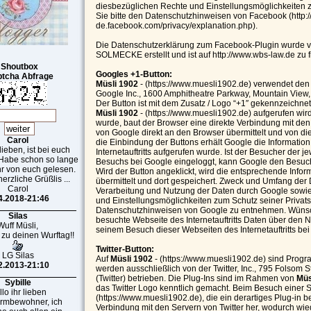
diesbezüglichen Rechte und Einstellungsmöglichkeiten 
Sie bitte den Datenschutzhinweisen von Facebook (http:/
de.facebook.com/privacy/explanation.php).
Die Datenschutzerklärung zum Facebook-Plugin wurde
SOLMECKE erstellt und ist auf http://www.wbs-law.de zu f
Shoutbox
Googles +1-Button:
tcha Abfrage
Müsli 1902
- (https://www.muesli1902.de) verwendet den
Google Inc., 1600 Amphitheatre Parkway, Mountain View,
Der Button ist mit dem Zusatz / Logo “+1″ gekennzeichnet
Müsli 1902
- (https://www.muesli1902.de) aufgerufen wird
wurde, baut der Browser eine direkte Verbindung mit den
von Google direkt an den Browser übermittelt und von d
Carol
die Einbindung der Buttons erhält Google die Informatio
 lieben, ist bei euch
Internetauftritts aufgerufen wurde. Ist der Besucher der 
 Habe schon so lange
Besuchs bei Google eingeloggt, kann Google den Besuc
r von euch gelesen.
Wird der Button angeklickt, wird die entsprechende Info
erzliche Grüßlis ...
übermittelt und dort gespeichert. Zweck und Umfang der
Carol
Verarbeitung und Nutzung der Daten durch Google sowie
4.2018-21:46
und Einstellungsmöglichkeiten zum Schutz seiner Privats
Datenschutzhinweisen von Google zu entnehmen. Wünscht
Silas
besuchte Webseite des Internetauftritts Daten über den 
Wuff Müsli,
seinem Besuch dieser Webseiten des Internetauftritts be
 zu deinen Wurftag!!
Twitter-Button:
LG Silas
Auf
Müsli 1902
- (https://www.muesli1902.de) sind Progra
2.2013-21:10
werden ausschließlich von der Twitter, Inc., 795 Folsom 
(Twitter) betrieben. Die Plug-Ins sind im Rahmen von
Müs
Sybille
das Twitter Logo kenntlich gemacht. Beim Besuch einer S
lo ihr lieben
(https://www.muesli1902.de), die ein derartiges Plug-in bei
armbewohner, ich
Verbindung mit den Servern von Twitter her, wodurch wie