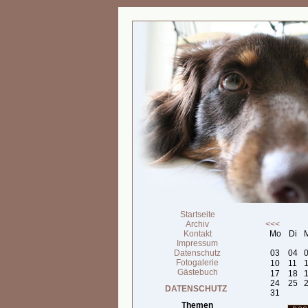
Startseite
Archiv
<<<
Kontakt
Mo
Di
Impressum
Datenschutz
03
04
Fotogalerie
10
11
Gästebuch
17
18
24
25
DATENSCHUTZ
31
Themen