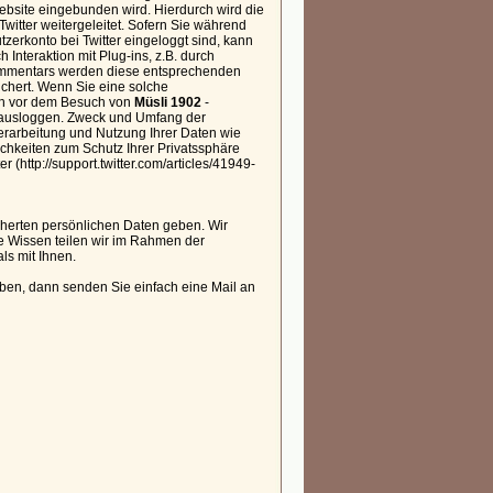
Website eingebunden wird. Hierdurch wird die
witter weitergeleitet. Sofern Sie während
zerkonto bei Twitter eingeloggt sind, kann
Interaktion mit Plug-ins, z.B. durch
 Kommentars werden diese entsprechenden
eichert. Wenn Sie eine solche
ch vor dem Besuch von
Müsli 1902
-
t ausloggen. Zweck und Umfang der
erarbeitung und Nutzung Ihrer Daten wie
chkeiten zum Schutz Ihrer Privatssphäre
(http://support.twitter.com/articles/41949-
cherten persönlichen Daten geben. Wir
ge Wissen teilen wir im Rahmen der
ls mit Ihnen.
ben, dann senden Sie einfach eine Mail an