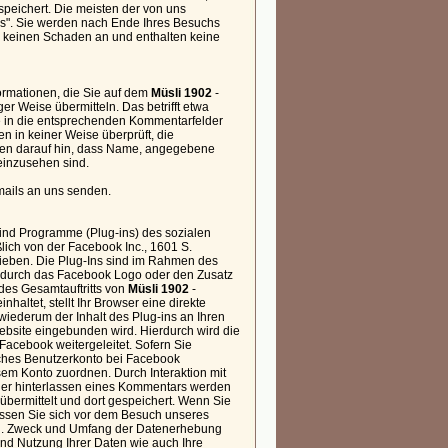
peichert. Die meisten der von uns
s". Sie werden nach Ende Ihres Besuchs
r keinen Schaden an und enthalten keine
formationen, die Sie auf dem
Müsli 1902
-
er Weise übermitteln. Das betrifft etwa
 in die entsprechenden Kommentarfelder
n in keiner Weise überprüft, die
sen darauf hin, dass Name, angegebene
einzusehen sind.
mails an uns senden.
sind Programme (Plug-ins) des sozialen
ich von der Facebook Inc., 1601 S.
rieben. Die Plug-Ins sind im Rahmen des
) durch das Facebook Logo oder den Zusatz
 des Gesamtauftritts von
Müsli 1902
-
nhaltet, stellt Ihr Browser eine direkte
iederum der Inhalt des Plug-ins an Ihren
Website eingebunden wird. Hierdurch wird die
Facebook weitergeleitet. Sofern Sie
ches Benutzerkonto bei Facebook
em Konto zuordnen. Durch Interaktion mit
 oder hinterlassen eines Kommentars werden
bermittelt und dort gespeichert. Wenn Sie
ssen Sie sich vor dem Besuch unseres
gen. Zweck und Umfang der Datenerhebung
und Nutzung Ihrer Daten wie auch Ihre