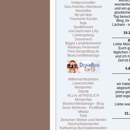
wünsch
Hofgeschnatter
wunderba
Das Amerika-Abenteuer
und ein g
MamaMia
glücklich
My-pit-stop
Tag besuc
Träumerle Kerstin
Blog, ihr
Inge
Lächeln - 
Spottdrossel
und dann kam Lilly
19.
Lieblingsblog
Sassenach
p
Biggis Landträumerein
Liebe Müsli
Martinas Perlenwelt
Euch gu
Free.DesignBlog.de
täglichen
BlueLionWebdesign
und ich h
Zeit ist
5.
Mitternachtsspitzen
H
Lebenslichter
wir habe
Wortperlen
abgeschn
Zitante
prima ge
ALLes allTAEGLICH
jetzt reg
Morgentau
BluelionWebdesign - Blog
Liebe wa
Susis Wollecke - Postfiliale
Mitwitz
31.
Tirilli
Zwischen Wellen und Worten
SaschaSalamander
Katharinas Buchstabenwelten