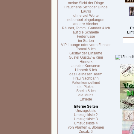
meine Sicht der Dinge
Frauchens Sicht der Dinge
Laufis
ohne viel Worte
nebenbei eingefangen
andere Viecher
Räuber, Tommi, Gandalf & ich
Es
auf die Schnelle
Eint
Federfüsse
im Garten
VIP Lounge oder vorm Fenster
Tommi & ich
Gustav der Einsame
Gustel Gustav & Kimi
Hinnerk
aus der Konserve
Hinnerk & ich
das Fellnasen Team
Frau Nachbarin
Patenkumpelkind
die Piekse
Sheila & ich
die Muhs
Elfriede
Interne Seiten
Umzugskiste
Umzugskiste 2
Umzugskiste 3
Umzugskiste 4
von Planten & Blomen
Zusatz 6