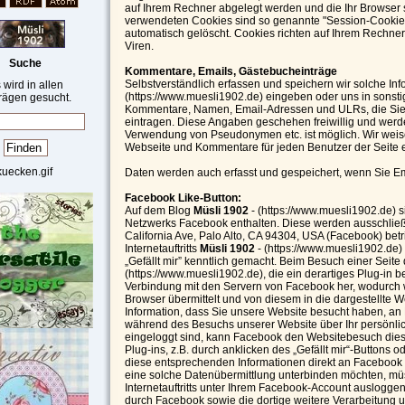
auf Ihrem Rechner abgelegt werden und die Ihr Browser s
verwendeten Cookies sind so genannte "Session-Cookie
automatisch gelöscht. Cookies richten auf Ihrem Rechne
Viren.
Suche
Kommentare, Emails, Gästebucheinträge
Selbstverständlich erfassen und speichern wir solche In
 wird in allen
(https://www.muesli1902.de) eingeben oder uns in sonstig
rägen gesucht.
Kommentare, Namen, Email-Adressen und ULRs, die Sie
eintragen. Diese Angaben geschehen freiwillig und werde
Verwendung von Pseudonymen etc. ist möglich. Wir wei
Webseite und Kommentare für jeden Benutzer der Seite 
Daten werden auch erfasst und gespeichert, wenn Sie E
Facebook Like-Button:
Auf dem Blog
Müsli 1902
- (https://www.muesli1902.de) 
Netzwerks Facebook enthalten. Diese werden ausschließl
California Ave, Palo Alto, CA 94304, USA (Facebook) bet
Internetauftritts
Müsli 1902
- (https://www.muesli1902.de
„Gefällt mir” kenntlich gemacht. Beim Besuch einer Seite
(https://www.muesli1902.de), die ein derartiges Plug-in bei
Verbindung mit den Servern von Facebook her, wodurch w
Browser übermittelt und von diesem in die dargestellte 
Information, dass Sie unsere Website besucht haben, an 
während des Besuchs unserer Website über Ihr persönli
eingeloggt sind, kann Facebook den Websitebesuch dies
Plug-ins, z.B. durch anklicken des „Gefällt mir“-Buttons
diese entsprechenden Informationen direkt an Facebook ü
eine solche Datenübermittlung unterbinden möchten, mü
Internetauftritts unter Ihrem Facebook-Account auslog
durch Facebook sowie die dortige weitere Verarbeitung 