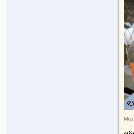
Müsl
gä