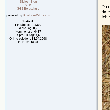
Silvios - Blog
Susfi
Da e
GGS Bergschule
da m
powered by
BlueLionWebdesign
Ich 
Statistik
Einträge ges.:
1309
ø pro Tag:
0,2
Kommentare:
4487
ø pro Eintrag:
3,4
Online seit dem:
14.04.2008
in Tagen:
6688