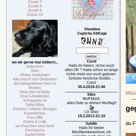
Zusatz 7
Zusatz 8
Zusatz 9
Zusatz 10
Shoutbox
Captcha Abfrage
Carol
wo wir gerne mal stöbern...
Hallo ihr lieben, ist bei euch
Katerchen
alles OK ? Habe schon so lange
Silas
nichts mehr von euch gelesen.
Pfoten-Anekdoten
Schicke herzliche Grüßlis ...
Aiko macht sich Gedanken
Carol
die Halbgoldenen Nero &
30.4.2018-21:46
Murphy
Müsl
Wow, hier ist Ebby
Silas
Diva`s Anekdoten
Wuff Müsli,
Schlappohr Isi
alles Gute zu deinen Wurftag!!
Sallys Blog
ge
Klarissa`s kleiner (Beagle)
LG Silas
Krawallmaus
19.2.2013-21:10
Frau Ottili
Emma & Lotte
du F
Sybille
wo Frauchen mich fand
Hallo ihr lieben
Frechdachs
Müslifarmbewohner, ich
Zauberhexe