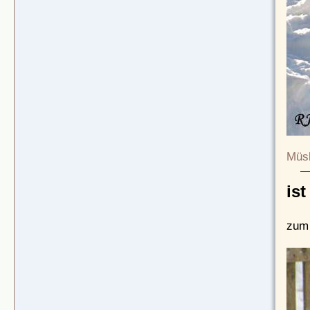
Müsl
is
zum 