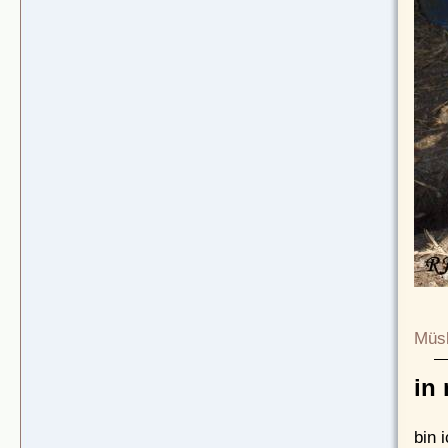
Müsl
in
bin 