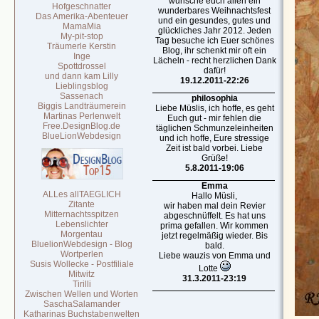
wünsche euch allen ein
Hofgeschnatter
wunderbares Weihnachtsfest
Das Amerika-Abenteuer
und ein gesundes, gutes und
MamaMia
glückliches Jahr 2012. Jeden
My-pit-stop
Tag besuche ich Euer schönes
Träumerle Kerstin
Blog, ihr schenkt mir oft ein
Inge
Lächeln - recht herzlichen Dank
Spottdrossel
dafür!
und dann kam Lilly
19.12.2011-22:26
Lieblingsblog
Sassenach
philosophia
Biggis Landträumerein
Liebe Müslis, ich hoffe, es geht
Martinas Perlenwelt
Euch gut - mir fehlen die
Free.DesignBlog.de
täglichen Schmunzeleinheiten
BlueLionWebdesign
und ich hoffe, Eure stressige
Zeit ist bald vorbei. Liebe
Grüße!
5.8.2011-19:06
Emma
ALLes allTAEGLICH
Hallo Müsli,
Zitante
wir haben mal dein Revier
Mitternachtsspitzen
abgeschnüffelt. Es hat uns
Lebenslichter
prima gefallen. Wir kommen
Morgentau
jetzt regelmäßig wieder. Bis
BluelionWebdesign - Blog
bald.
Wortperlen
Liebe wauzis von Emma und
Susis Wollecke - Postfiliale
Lotte
Mitwitz
31.3.2011-23:19
Tirilli
Zwischen Wellen und Worten
SaschaSalamander
Katharinas Buchstabenwelten