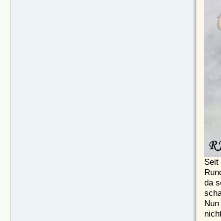
Seit
Rund
da s
scha
Nun 
nich