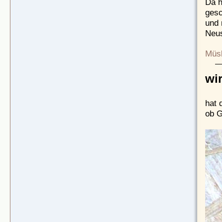
Da h
gesc
und 
Neus
Müsl
wi
hat 
ob G