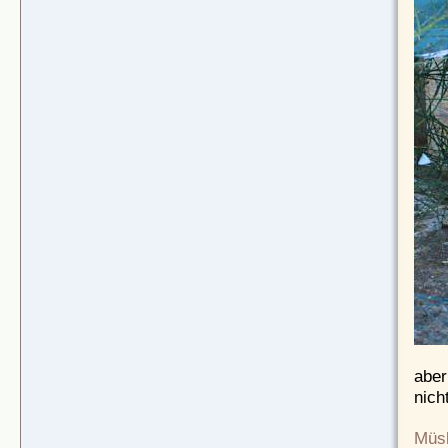
aber
nich
Müsl