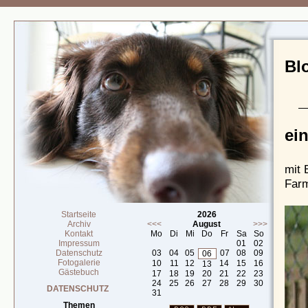
Bl
ein
mit 
Far
Startseite
2026
Archiv
<<<
August
>>>
Kontakt
Mo
Di
Mi
Do
Fr
Sa
So
Impressum
01
02
Datenschutz
03
04
05
07
08
09
06
Fotogalerie
10
11
12
14
15
16
13
Gästebuch
17
18
19
20
21
22
23
24
25
26
27
28
29
30
DATENSCHUTZ
31
Themen