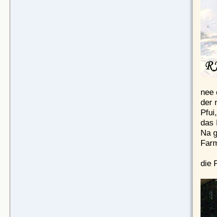
nee 
der 
Pfui
das 
Na g
Farm
die 