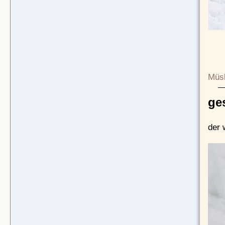
Müsl
ge
der 