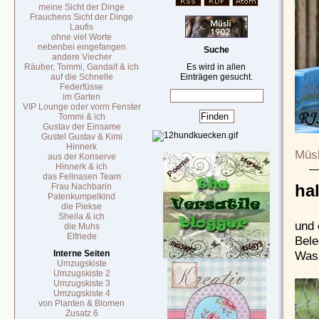
meine Sicht der Dinge
Frauchens Sicht der Dinge
Laufis
ohne viel Worte
nebenbei eingefangen
Suche
andere Viecher
Räuber, Tommi, Gandalf & ich
Es wird in allen
auf die Schnelle
Einträgen gesucht.
Federfüsse
im Garten
VIP Lounge oder vorm Fenster
Tommi & ich
Gustav der Einsame
Gustel Gustav & Kimi
Hinnerk
Müsl
aus der Konserve
Hinnerk & ich
das Fellnasen Team
ha
Frau Nachbarin
Patenkumpelkind
die Piekse
Sheila & ich
und
die Muhs
Elfriede
Bele
Wass
Interne Seiten
Umzugskiste
Umzugskiste 2
Umzugskiste 3
Umzugskiste 4
von Planten & Blomen
Zusatz 6