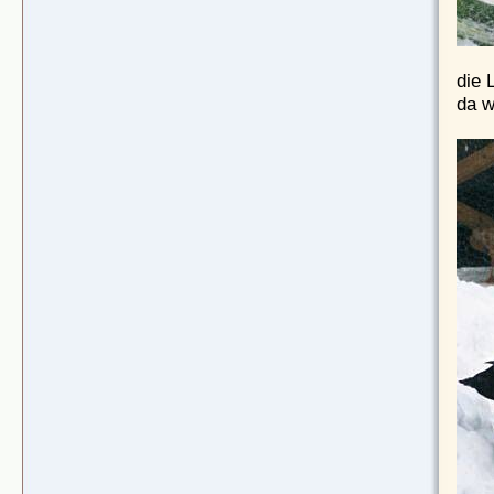
die 
da w