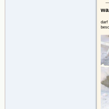
wa
darf
besc