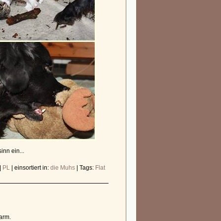
inn ein...
 |
PL
|
einsortiert in:
die Muhs
|
Tags:
Flat
arm.