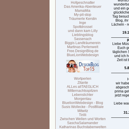
wünsch
Hofgeschnatter
wunderba
Das Amerika-Abenteuer
und ein g
MamaMia
glücklich
My-pit-stop
Tag besuc
Träumerle Kerstin
Blog, ihr
Inge
Lächeln - 
Spottdrossel
und dann kam Lilly
19.
Lieblingsblog
Sassenach
p
Biggis Landträumerein
Liebe Müsli
Martinas Perlenwelt
Euch gu
Free.DesignBlog.de
täglichen
BlueLionWebdesign
und ich h
Zeit ist
5.
Wortperlen
H
Zitante
wir habe
ALLes allTAEGLICH
abgeschn
Mitternachtsspitzen
prima ge
Lebenslichter
jetzt reg
Morgentau
BluelionWebdesign - Blog
Liebe wa
Susis Wollecke - Postfiliale
Mitwitz
31.
Tirilli
Zwischen Wellen und Worten
SaschaSalamander
Katharinas Buchstabenwelten