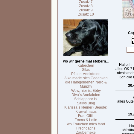
Zusatz 7
Zusatz 8
Zusatz 9
Zusatz 10
Cap
wo wir gerne mal stöbern...
Hallo ihr
Katerchen
alles OK ?
Silas
nichts meh
Pfoten-Anekdoten
Schicke h
Aiko macht sich Gedanken
die Halbgoldenen Nero &
30.
Murphy
Wow, hier ist Ebby
Diva`s Anekdoten
Schlappohr Isi
alles Gute
Sallys Blog
Klarissa`s kleiner (Beagle)
Krawallmaus
19.
Frau Ottili
Emma & Lotte
wo Frauchen mich fand
Hal
Frechdachs
Müslif
Zauberhexe