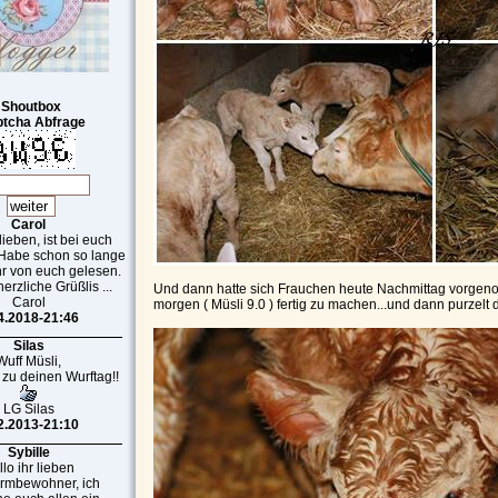
Shoutbox
tcha Abfrage
Carol
 lieben, ist bei euch
 Habe schon so lange
r von euch gelesen.
erzliche Grüßlis ...
Und dann hatte sich Frauchen heute Nachmittag vorgen
Carol
morgen ( Müsli 9.0 ) fertig zu machen...und dann purzelt
4.2018-21:46
Silas
Wuff Müsli,
 zu deinen Wurftag!!
LG Silas
2.2013-21:10
Sybille
lo ihr lieben
armbewohner, ich