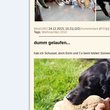
Müsli1902
24.12.2015, 10.21
|
(2/2)
Kommentare
(
RSS
) |
Tags:
Weihnachten 2015
dumm gelaufen...
hab ich Schussel, doch Elchi und Co beim letzten Sonne