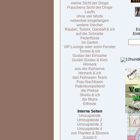
meine Sicht der Dinge
Frauchens Sicht der Dinge
Laufis
ohne viel Worte
nebenbei eingefangen
andere Viecher
Räuber, Tommi, Gandalf & ich
Es
auf die Schnelle
Eint
Federfüsse
im Garten
VIP Lounge oder vorm Fenster
Tommi & ich
Gustav der Einsame
Gustel Gustav & Kimi
Hinnerk
aus der Konserve
Hinnerk & ich
das Fellnasen Team
Frau Nachbarin
Patenkumpelkind
die Piekse
Sheila & ich
die Muhs
Elfriede
Interne Seiten
Umzugskiste
Umzugskiste 2
Umzugskiste 3
Umzugskiste 4
von Planten & Blomen
Zusatz 6