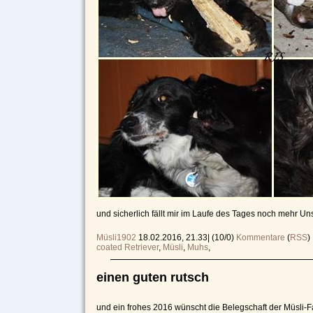
und sicherlich fällt mir im Laufe des Tages noch mehr Uns
Müsli1902
18.02.2016, 21.33
|
(10/0)
Kommentare
(
RSS
)
coated Retriever
,
Müsli
,
Muhs
,
einen guten rutsch
und ein frohes 2016 wünscht die Belegschaft der Müsli-F