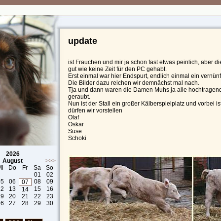
update
ist Frauchen und mir ja schon fast etwas peinlich, aber 
gut wie keine Zeit für den PC gehabt.
Erst einmal war hier Endspurt, endlich einmal ein vernün
Die Bilder dazu reichen wir demnächst mal nach.
Tja und dann waren die Damen Muhs ja alle hochtragen
geraubt.
Nun ist der Stall ein großer Kälberspielplatz und vorbei ist
dürfen wir vorstellen
Olaf
Oskar
Suse
Schoki
2026
August
>>>
Mi
Do
Fr
Sa
So
01
02
05
06
08
09
07
12
13
15
16
14
19
20
21
22
23
26
27
28
29
30