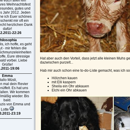
e euch allen ein
res Weihnachtsfest
esundes, gutes und
es Jahr 2012. Jeden
he ich Euer schönes
 schenkt mir oft ein
recht herzlichen Dank
dafür!
12.2011-22:26
hilosophia
s, ich hoffe, es geht
t - mir fehlen die
 Schmunzeleinheiten
offe, Eure stressige
Hat aber auch den Vorteil, dass jetzt alle kleinen Muhs
 bald vorbei. Liebe
dazwischen purzelt...
Grüße!
8.2011-19:06
Hab mir auch schon eine to-do-Liste gemacht, was ich so 
Emma
Hölzchen kauen
allo Müsli,
mit Elli kaspern
n mal dein Revier
Sheila ein Ohr abkauen
üffelt. Es hat uns
Elchi ein Ohr abkauen
fallen. Wir kommen
elmäßig wieder. Bis
bald.
uzis von Emma und
Lotte
3.2011-23:19