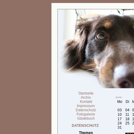
Startseite
Archiv
<<<
Kontakt
Mo
Di
Impressum
Datenschutz
03
04
Fotogalerie
10
11
Gästebuch
17
18
24
25
DATENSCHUTZ
31
Themen