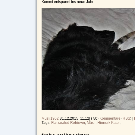
Kommt entspannt ins neue Jahr
Müsli1902
31.12.2015, 11.12
|
(7/0)
Kommentare
(
RSS
) |
Tags:
Flat coated Retriever
,
Müsli
,
Hinnerk Kater
,