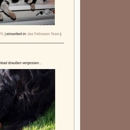
PL
|
einsortiert in:
das Fellnasen Team
|
nbad draußen vergessen...