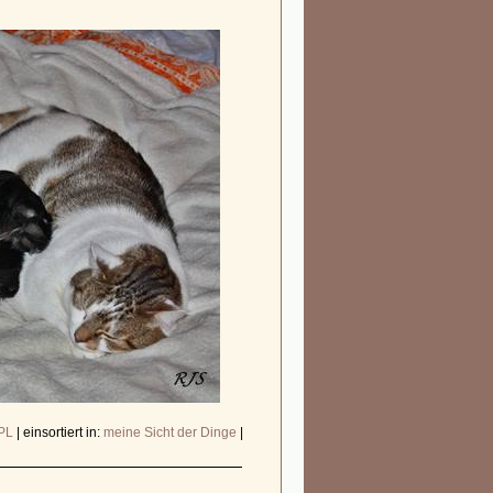
PL
|
einsortiert in:
meine Sicht der Dinge
|