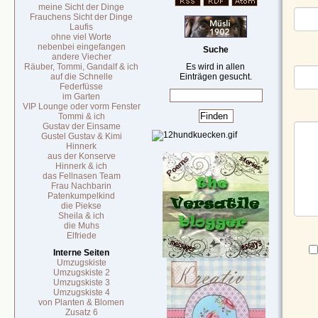
meine Sicht der Dinge
Frauchens Sicht der Dinge
Laufis
ohne viel Worte
nebenbei eingefangen
Suche
andere Viecher
Räuber, Tommi, Gandalf & ich
Es wird in allen
auf die Schnelle
Einträgen gesucht.
Federfüsse
im Garten
VIP Lounge oder vorm Fenster
Tommi & ich
Gustav der Einsame
Gustel Gustav & Kimi
Hinnerk
aus der Konserve
Hinnerk & ich
das Fellnasen Team
Frau Nachbarin
Patenkumpelkind
die Piekse
Sheila & ich
die Muhs
Elfriede
Interne Seiten
Umzugskiste
Umzugskiste 2
Umzugskiste 3
Umzugskiste 4
von Planten & Blomen
Zusatz 6