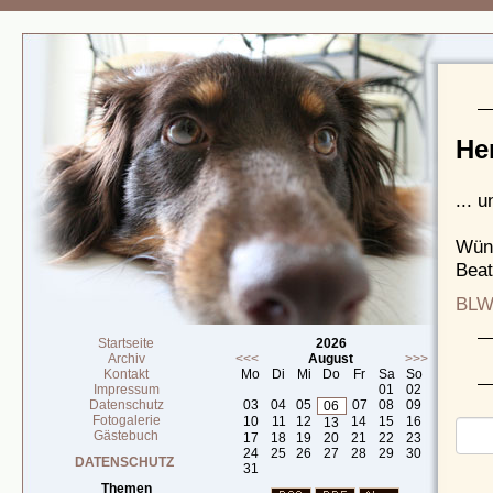
He
... 
Wün
Beat
BL
Startseite
2026
Archiv
<<<
August
>>>
Kontakt
Mo
Di
Mi
Do
Fr
Sa
So
Impressum
01
02
Datenschutz
03
04
05
07
08
09
06
Fotogalerie
10
11
12
14
15
16
13
Gästebuch
17
18
19
20
21
22
23
24
25
26
27
28
29
30
DATENSCHUTZ
31
Themen