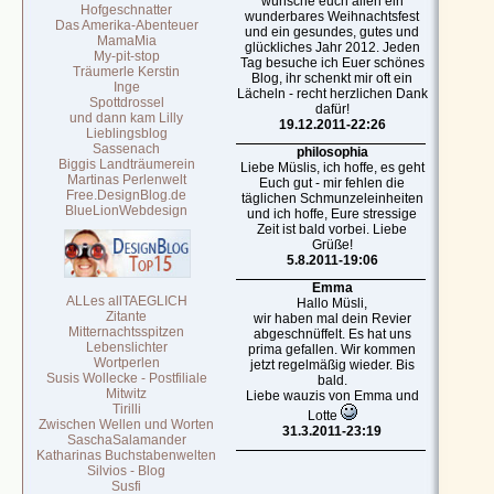
wünsche euch allen ein
Hofgeschnatter
wunderbares Weihnachtsfest
Das Amerika-Abenteuer
und ein gesundes, gutes und
MamaMia
glückliches Jahr 2012. Jeden
My-pit-stop
Tag besuche ich Euer schönes
Träumerle Kerstin
Blog, ihr schenkt mir oft ein
Inge
Lächeln - recht herzlichen Dank
Spottdrossel
dafür!
und dann kam Lilly
19.12.2011-22:26
Lieblingsblog
Sassenach
philosophia
Biggis Landträumerein
Liebe Müslis, ich hoffe, es geht
Martinas Perlenwelt
Euch gut - mir fehlen die
Free.DesignBlog.de
täglichen Schmunzeleinheiten
BlueLionWebdesign
und ich hoffe, Eure stressige
Zeit ist bald vorbei. Liebe
Grüße!
5.8.2011-19:06
Emma
ALLes allTAEGLICH
Hallo Müsli,
Zitante
wir haben mal dein Revier
Mitternachtsspitzen
abgeschnüffelt. Es hat uns
Lebenslichter
prima gefallen. Wir kommen
Wortperlen
jetzt regelmäßig wieder. Bis
Susis Wollecke - Postfiliale
bald.
Mitwitz
Liebe wauzis von Emma und
Tirilli
Lotte
Zwischen Wellen und Worten
31.3.2011-23:19
SaschaSalamander
Katharinas Buchstabenwelten
Silvios - Blog
Susfi