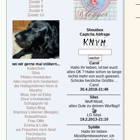
Zusatz 7
Zusatz 8
Zusatz 9
Zusatz 10
Shoutbox
Captcha Abfrage
Carol
wo wir gerne mal stöbern...
Hallo ihr lieben, ist bei euch
Katerchen
alles OK ? Habe schon so lange
Silas
nichts mehr von euch gelesen.
Pfoten-Anekdoten
Schicke herzliche Grüßlis ...
Aiko macht sich Gedanken
Carol
die Halbgoldenen Nero &
30.4.2018-21:46
Murphy
Wow, hier ist Ebby
Silas
Diva`s Anekdoten
Wuff Müsli,
Schlappohr Isi
alles Gute zu deinen Wurftag!!
Sallys Blog
Klarissa`s kleiner (Beagle)
LG Silas
Krawallmaus
19.2.2013-21:10
Frau Ottili
Emma & Lotte
Sybille
wo Frauchen mich fand
Hallo ihr lieben
Frechdachs
Müslifarmbewohner, ich
Zauberhexe