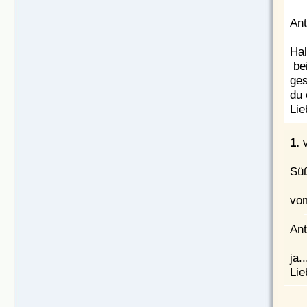
Ant
Hal
bei
ges
du 
Lie
1.
Sü
vom
Ant
ja.
Lie