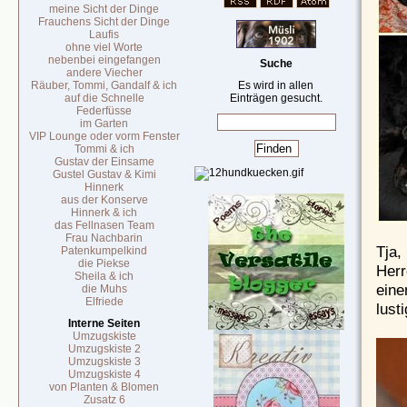
meine Sicht der Dinge
Frauchens Sicht der Dinge
Laufis
ohne viel Worte
nebenbei eingefangen
Suche
andere Viecher
Räuber, Tommi, Gandalf & ich
Es wird in allen
auf die Schnelle
Einträgen gesucht.
Federfüsse
im Garten
VIP Lounge oder vorm Fenster
Tommi & ich
Gustav der Einsame
Gustel Gustav & Kimi
Hinnerk
aus der Konserve
Hinnerk & ich
das Fellnasen Team
Frau Nachbarin
Tja,
Patenkumpelkind
die Piekse
Herr
Sheila & ich
eine
die Muhs
Elfriede
lust
Interne Seiten
Umzugskiste
Umzugskiste 2
Umzugskiste 3
Umzugskiste 4
von Planten & Blomen
Zusatz 6