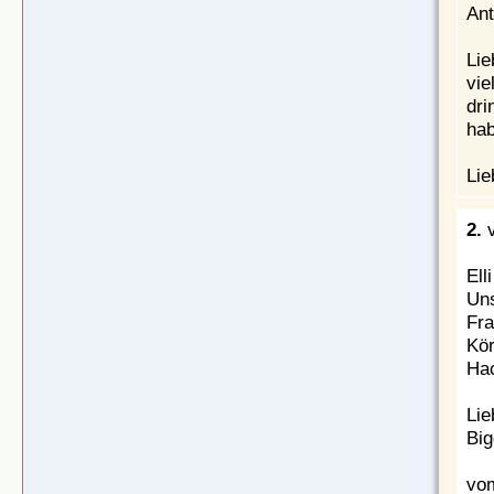
Ant
Lie
vie
dri
hab
Lie
2.
Ell
Uns
Fra
Kör
Hac
Li
Big
vom