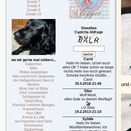
Zusatz 7
Zusatz 8
Zusatz 9
Zusatz 10
Shoutbox
Captcha Abfrage
Carol
wo wir gerne mal stöbern...
Hallo ihr lieben, ist bei euch
Katerchen
alles OK ? Habe schon so lange
Silas
nichts mehr von euch gelesen.
Pfoten-Anekdoten
Schicke herzliche Grüßlis ...
Aiko macht sich Gedanken
Carol
die Halbgoldenen Nero &
und 
30.4.2018-21:46
Murphy
Wow, hier ist Ebby
Silas
Diva`s Anekdoten
Wuff Müsli,
Schlappohr Isi
alles Gute zu deinen Wurftag!!
Sallys Blog
Klarissa`s kleiner (Beagle)
LG Silas
Krawallmaus
19.2.2013-21:10
Frau Ottili
Emma & Lotte
Sybille
wo Frauchen mich fand
Hallo ihr lieben
Frechdachs
Müslifarmbewohner, ich
Zauberhexe