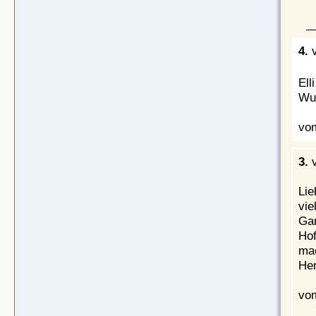
4.
Ell
Wuf
vom
3.
v
Lie
vie
Gar
Hof
mac
Her
vom