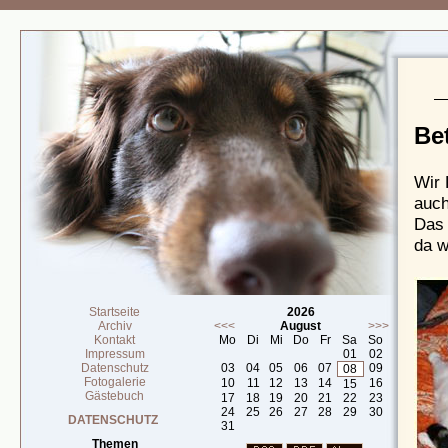
Be
Wir 
auch
Das 
da w
Startseite
2026
Archiv
<<<
August
>>>
Kontakt
Mo
Di
Mi
Do
Fr
Sa
So
Impressum
01
02
Datenschutz
03
04
05
06
07
09
08
Fotogalerie
10
11
12
13
14
16
15
Gästebuch
17
18
19
20
21
22
23
24
25
26
27
28
29
30
DATENSCHUTZ
31
Themen