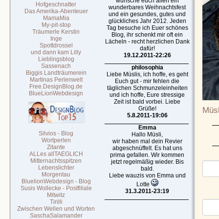
wünsche euch allen ein
Hofgeschnatter
wunderbares Weihnachtsfest
Das Amerika-Abenteuer
und ein gesundes, gutes und
MamaMia
glückliches Jahr 2012. Jeden
My-pit-stop
Tag besuche ich Euer schönes
Träumerle Kerstin
Blog, ihr schenkt mir oft ein
Inge
Lächeln - recht herzlichen Dank
Spottdrossel
dafür!
und dann kam Lilly
19.12.2011-22:26
Lieblingsblog
Sassenach
philosophia
Biggis Landträumerein
Liebe Müslis, ich hoffe, es geht
Martinas Perlenwelt
Euch gut - mir fehlen die
Free.DesignBlog.de
täglichen Schmunzeleinheiten
BlueLionWebdesign
und ich hoffe, Eure stressige
Zeit ist bald vorbei. Liebe
Grüße!
Müsl
5.8.2011-19:06
Emma
Silvios - Blog
Hallo Müsli,
Wortperlen
wir haben mal dein Revier
Zitante
abgeschnüffelt. Es hat uns
ALLes allTAEGLICH
prima gefallen. Wir kommen
Mitternachtsspitzen
jetzt regelmäßig wieder. Bis
Lebenslichter
bald.
Morgentau
Liebe wauzis von Emma und
BluelionWebdesign - Blog
Lotte
Susis Wollecke - Postfiliale
31.3.2011-23:19
Mitwitz
Tirilli
Zwischen Wellen und Worten
SaschaSalamander