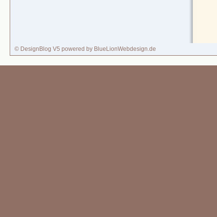
© DesignBlog V5 powered by BlueLionWebdesign.de