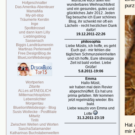
wünsche euch allen ein
Hofgeschnatter
purz
wunderbares Weihnachtsfest
Das Amerika-Abenteuer
und ein gesundes, gutes und
MamaMia
glückliches Jahr 2012. Jeden
My-pit-stop
Tag besuche ich Euer schönes
Träumerle Kerstin
Blog, ihr schenkt mir oft ein
Inge
Lächeln - recht herzlichen Dank
Spottdrossel
dafür!
und dann kam Lilly
19.12.2011-22:26
Lieblingsblog
Sassenach
philosophia
Biggis Landträumerein
Liebe Müslis, ich hoffe, es geht
Martinas Perlenwelt
Euch gut - mir fehlen die
Free.DesignBlog.de
täglichen Schmunzeleinheiten
BlueLionWebdesign
und ich hoffe, Eure stressige
Zeit ist bald vorbei. Liebe
Grüße!
5.8.2011-19:06
Emma
Wortperlen
Hallo Müsli,
Zitante
wir haben mal dein Revier
ALLes allTAEGLICH
abgeschnüffelt. Es hat uns
Mitternachtsspitzen
prima gefallen. Wir kommen
Lebenslichter
jetzt regelmäßig wieder. Bis
Morgentau
bald.
BluelionWebdesign - Blog
Liebe wauzis von Emma und
Susis Wollecke - Postfiliale
Lotte
Mitwitz
31.3.2011-23:19
Tirilli
Hat 
Zwischen Wellen und Worten
SaschaSalamander
mir 
Katharinas Buchstabenwelten