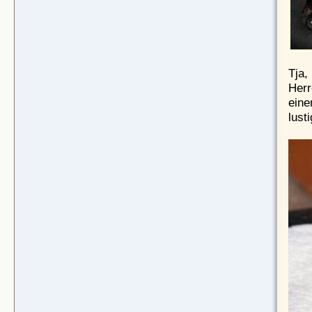
Tja,
Herr
eine
lust