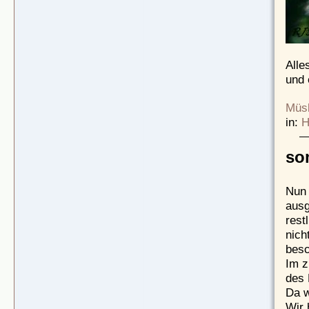
Alle
und 
Müsl
in:
H
so
Nun 
ausg
rest
nich
besc
Im z
des 
Da w
Wir 