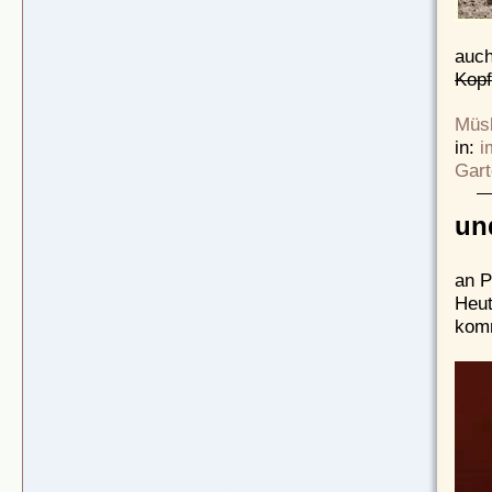
auch
Kop
Müsl
in:
i
Gart
un
an P
Heut
kom