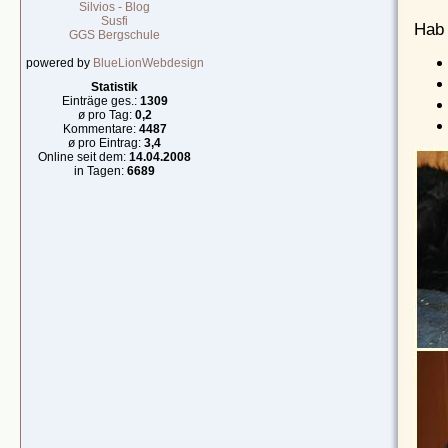
Silvios - Blog
Susfi
Hab 
GGS Bergschule
powered by
BlueLionWebdesign
Statistik
Einträge ges.:
1309
ø pro Tag:
0,2
Kommentare:
4487
ø pro Eintrag:
3,4
Online seit dem:
14.04.2008
in Tagen:
6689