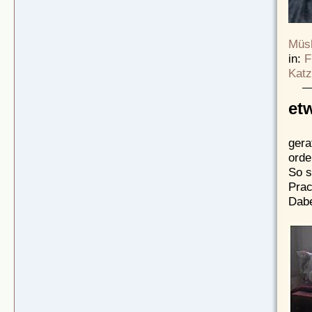
Müsl
in:
F
Katz
et
gera
orde
So s
Prac
Dabe