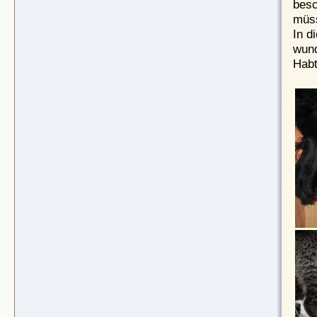
besc
müs
In d
wund
Habt