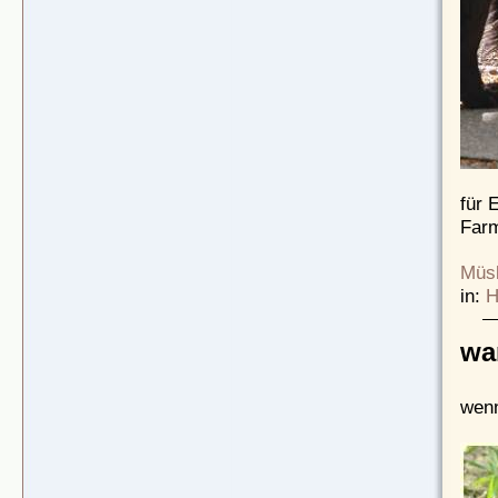
für 
Far
Müsl
in:
H
wa
wenn