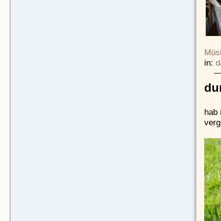
Müsl
in:
d
du
hab 
verg