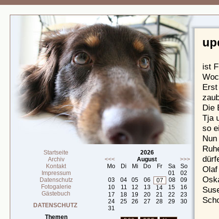
up
ist 
Woch
Erst
zaub
Die 
Tja 
so e
Nun 
Ruhe
Startseite
2026
dürf
Archiv
<<<
August
>>>
Kontakt
Mo
Di
Mi
Do
Fr
Sa
So
Olaf
Impressum
01
02
Osk
Datenschutz
03
04
05
06
08
09
07
Fotogalerie
10
11
12
13
15
16
14
Sus
Gästebuch
17
18
19
20
21
22
23
Scho
24
25
26
27
28
29
30
DATENSCHUTZ
31
Themen