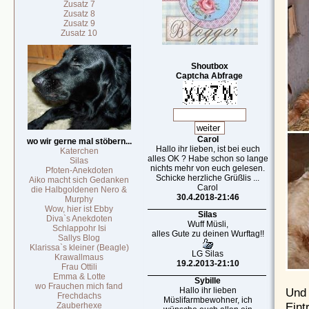
Zusatz 7
Zusatz 8
Zusatz 9
Zusatz 10
Shoutbox
Captcha Abfrage
Carol
wo wir gerne mal stöbern...
Hallo ihr lieben, ist bei euch
Katerchen
alles OK ? Habe schon so lange
Silas
nichts mehr von euch gelesen.
Pfoten-Anekdoten
Schicke herzliche Grüßlis ...
Aiko macht sich Gedanken
Carol
die Halbgoldenen Nero &
30.4.2018-21:46
Murphy
Wow, hier ist Ebby
Silas
Diva`s Anekdoten
Wuff Müsli,
Schlappohr Isi
alles Gute zu deinen Wurftag!!
Sallys Blog
Klarissa`s kleiner (Beagle)
LG Silas
Krawallmaus
19.2.2013-21:10
Frau Ottili
Emma & Lotte
Sybille
wo Frauchen mich fand
Und 
Hallo ihr lieben
Frechdachs
Müslifarmbewohner, ich
Eint
Zauberhexe