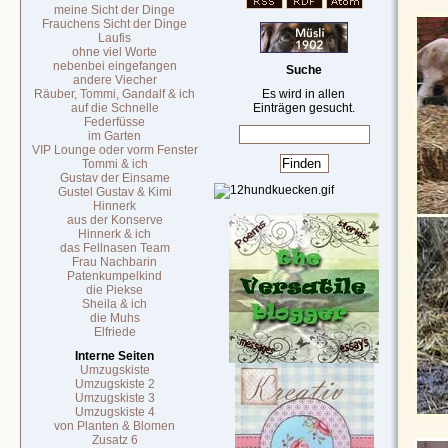
meine Sicht der Dinge
Frauchens Sicht der Dinge
Laufis
ohne viel Worte
nebenbei eingefangen
Suche
andere Viecher
Räuber, Tommi, Gandalf & ich
Es wird in allen
auf die Schnelle
Einträgen gesucht.
Federfüsse
im Garten
VIP Lounge oder vorm Fenster
Tommi & ich
Gustav der Einsame
Gustel Gustav & Kimi
Hinnerk
aus der Konserve
Hinnerk & ich
das Fellnasen Team
Frau Nachbarin
Patenkumpelkind
die Piekse
Sheila & ich
die Muhs
Elfriede
Interne Seiten
Umzugskiste
Umzugskiste 2
Umzugskiste 3
Umzugskiste 4
von Planten & Blomen
Zusatz 6