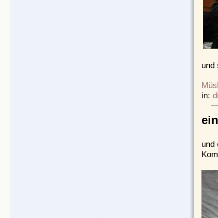
und 
Müsl
in:
d
ei
und 
Komm