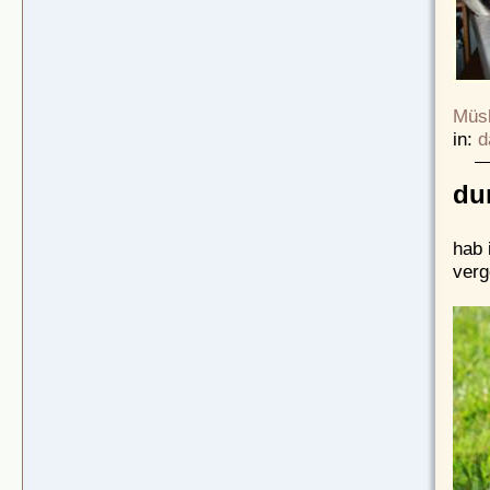
Müsl
in:
d
du
hab 
verg