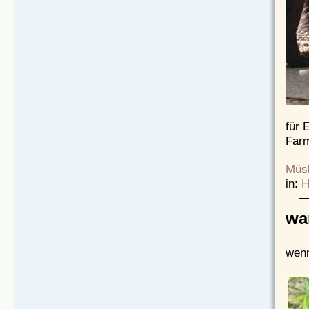
für 
Far
Müsl
in:
H
wa
wenn