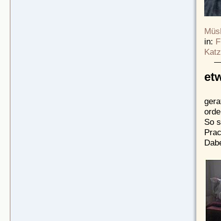
Müsl
in:
F
Katz
et
gera
orde
So s
Prac
Dabe