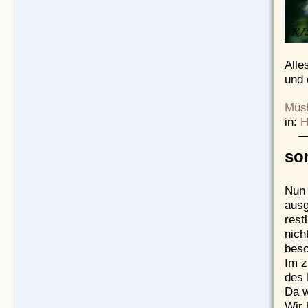
Alle
und 
Müsl
in:
H
so
Nun 
ausg
rest
nich
besc
Im z
des 
Da w
Wir 