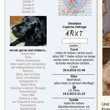
Zusatz 7
Zusatz 8
Zusatz 9
Zusatz 10
Shoutbox
Captcha Abfrage
Carol
wo wir gerne mal stöbern...
Hallo ihr lieben, ist bei euch
Katerchen
alles OK ? Habe schon so lange
Silas
nichts mehr von euch gelesen.
Pfoten-Anekdoten
Schicke herzliche Grüßlis ...
Aiko macht sich Gedanken
Carol
die Halbgoldenen Nero &
30.4.2018-21:46
Murphy
Wow, hier ist Ebby
Silas
Diva`s Anekdoten
Wuff Müsli,
Schlappohr Isi
alles Gute zu deinen Wurftag!!
Sallys Blog
Klarissa`s kleiner (Beagle)
LG Silas
Krawallmaus
19.2.2013-21:10
Frau Ottili
Emma & Lotte
Sybille
wo Frauchen mich fand
Und 
Hallo ihr lieben
Frechdachs
Müslifarmbewohner, ich
Eint
Zauberhexe