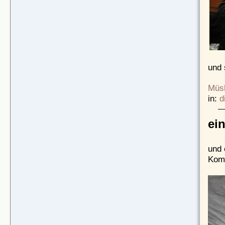
und 
Müsl
in:
d
ei
und 
Komm