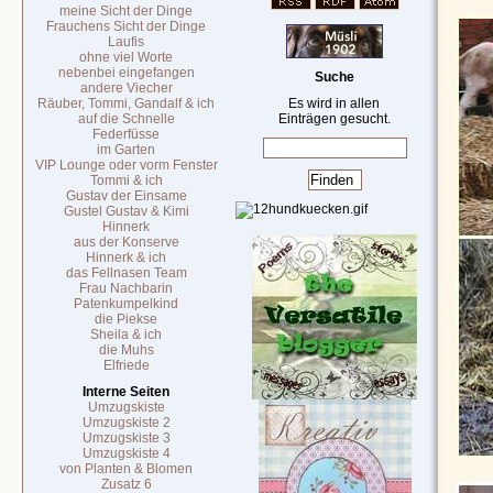
meine Sicht der Dinge
Frauchens Sicht der Dinge
Laufis
ohne viel Worte
nebenbei eingefangen
Suche
andere Viecher
Räuber, Tommi, Gandalf & ich
Es wird in allen
auf die Schnelle
Einträgen gesucht.
Federfüsse
im Garten
VIP Lounge oder vorm Fenster
Tommi & ich
Gustav der Einsame
Gustel Gustav & Kimi
Hinnerk
aus der Konserve
Hinnerk & ich
das Fellnasen Team
Frau Nachbarin
Patenkumpelkind
die Piekse
Sheila & ich
die Muhs
Elfriede
Interne Seiten
Umzugskiste
Umzugskiste 2
Umzugskiste 3
Umzugskiste 4
von Planten & Blomen
Zusatz 6