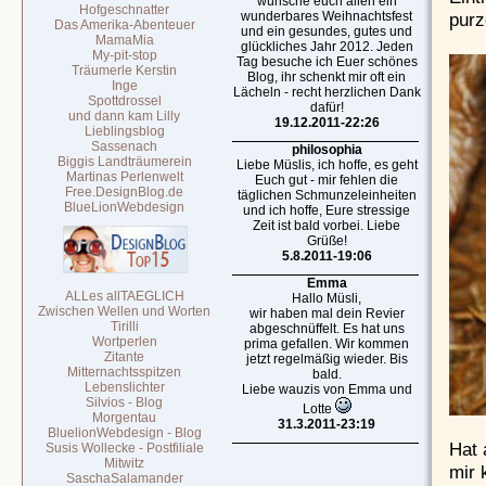
wünsche euch allen ein
Hofgeschnatter
purz
wunderbares Weihnachtsfest
Das Amerika-Abenteuer
und ein gesundes, gutes und
MamaMia
glückliches Jahr 2012. Jeden
My-pit-stop
Tag besuche ich Euer schönes
Träumerle Kerstin
Blog, ihr schenkt mir oft ein
Inge
Lächeln - recht herzlichen Dank
Spottdrossel
dafür!
und dann kam Lilly
19.12.2011-22:26
Lieblingsblog
Sassenach
philosophia
Biggis Landträumerein
Liebe Müslis, ich hoffe, es geht
Martinas Perlenwelt
Euch gut - mir fehlen die
Free.DesignBlog.de
täglichen Schmunzeleinheiten
BlueLionWebdesign
und ich hoffe, Eure stressige
Zeit ist bald vorbei. Liebe
Grüße!
5.8.2011-19:06
Emma
ALLes allTAEGLICH
Hallo Müsli,
Zwischen Wellen und Worten
wir haben mal dein Revier
Tirilli
abgeschnüffelt. Es hat uns
Wortperlen
prima gefallen. Wir kommen
Zitante
jetzt regelmäßig wieder. Bis
Mitternachtsspitzen
bald.
Lebenslichter
Liebe wauzis von Emma und
Silvios - Blog
Lotte
Morgentau
31.3.2011-23:19
BluelionWebdesign - Blog
Hat 
Susis Wollecke - Postfiliale
Mitwitz
mir 
SaschaSalamander