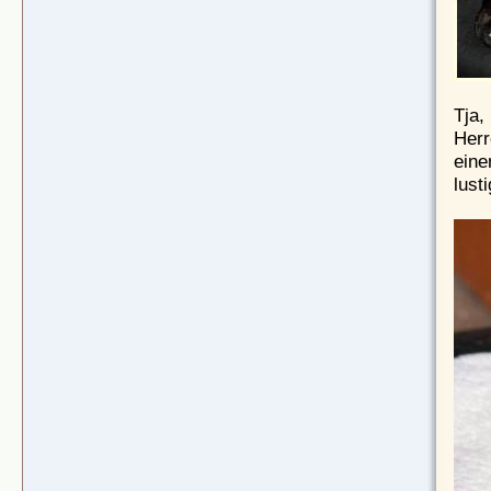
Tja,
Herr
eine
lust