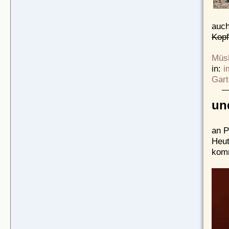
auch
Kop
Müsl
in:
i
Gart
un
an P
Heut
kom