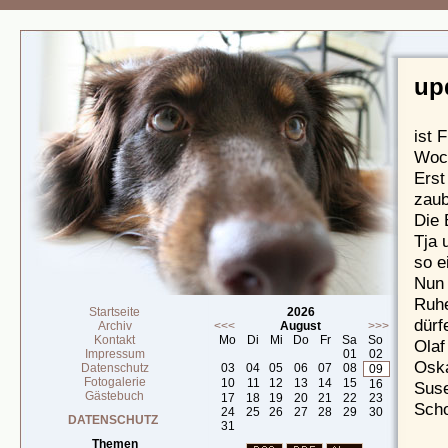
up
ist 
Woch
Erst
zaub
Die 
Tja 
so e
Nun 
Ruhe
Startseite
2026
dürf
Archiv
<<<
August
>>>
Kontakt
Mo
Di
Mi
Do
Fr
Sa
So
Olaf
Impressum
01
02
Osk
Datenschutz
03
04
05
06
07
08
09
Fotogalerie
10
11
12
13
14
15
16
Sus
Gästebuch
17
18
19
20
21
22
23
Scho
24
25
26
27
28
29
30
DATENSCHUTZ
31
Themen