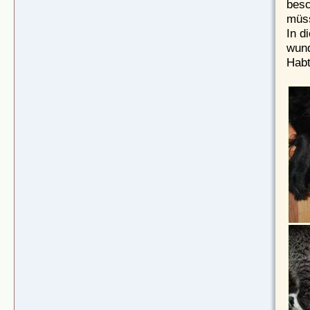
besc
müs
In d
wund
Habt