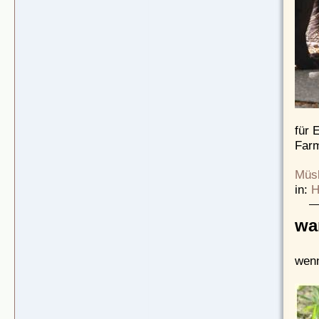
für 
Far
Müsl
in:
H
wa
wenn