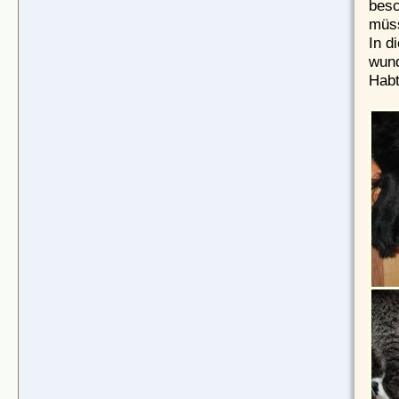
besc
müs
In d
wund
Habt