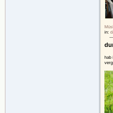
Müsl
in:
d
du
hab 
verg