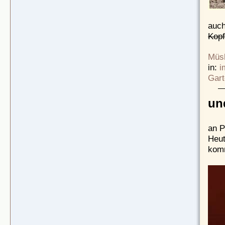
auch
Kop
Müsl
in:
i
Gart
un
an P
Heut
kom