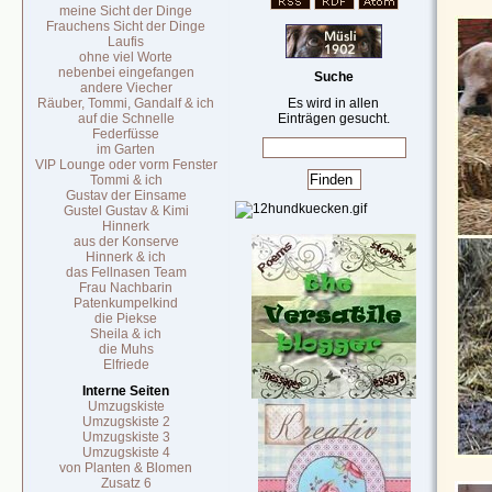
meine Sicht der Dinge
Frauchens Sicht der Dinge
Laufis
ohne viel Worte
nebenbei eingefangen
Suche
andere Viecher
Räuber, Tommi, Gandalf & ich
Es wird in allen
auf die Schnelle
Einträgen gesucht.
Federfüsse
im Garten
VIP Lounge oder vorm Fenster
Tommi & ich
Gustav der Einsame
Gustel Gustav & Kimi
Hinnerk
aus der Konserve
Hinnerk & ich
das Fellnasen Team
Frau Nachbarin
Patenkumpelkind
die Piekse
Sheila & ich
die Muhs
Elfriede
Interne Seiten
Umzugskiste
Umzugskiste 2
Umzugskiste 3
Umzugskiste 4
von Planten & Blomen
Zusatz 6