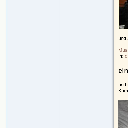
und 
Müsl
in:
d
ei
und 
Komm