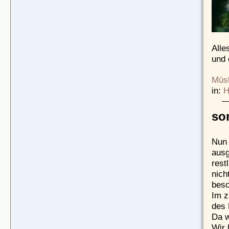
Alle
und 
Müsl
in:
H
so
Nun 
ausg
rest
nich
besc
Im z
des 
Da w
Wir 