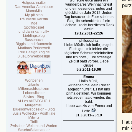
wünsche euch allen ein
Hofgeschnatter
purz
wunderbares Weihnachtsfest
Das Amerika-Abenteuer
und ein gesundes, gutes und
MamaMia
glückliches Jahr 2012. Jeden
My-pit-stop
Tag besuche ich Euer schönes
Träumerle Kerstin
Blog, ihr schenkt mir oft ein
Inge
Lächeln - recht herzlichen Dank
Spottdrossel
dafür!
und dann kam Lilly
19.12.2011-22:26
Lieblingsblog
Sassenach
philosophia
Biggis Landträumerein
Liebe Müslis, ich hoffe, es geht
Martinas Perlenwelt
Euch gut - mir fehlen die
Free.DesignBlog.de
täglichen Schmunzeleinheiten
BlueLionWebdesign
und ich hoffe, Eure stressige
Zeit ist bald vorbei. Liebe
Grüße!
5.8.2011-19:06
Emma
Wortperlen
Hallo Müsli,
Zitante
wir haben mal dein Revier
Mitternachtsspitzen
abgeschnüffelt. Es hat uns
Lebenslichter
prima gefallen. Wir kommen
Silvios - Blog
jetzt regelmäßig wieder. Bis
ALLes allTAEGLICH
bald.
Morgentau
Liebe wauzis von Emma und
BluelionWebdesign - Blog
Lotte
Susis Wollecke - Postfiliale
31.3.2011-23:19
Mitwitz
Hat 
Tirilli
Zwischen Wellen und Worten
mir 
SaschaSalamander