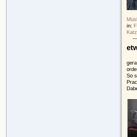
Müsl
in:
F
Katz
et
gera
orde
So s
Prac
Dabe