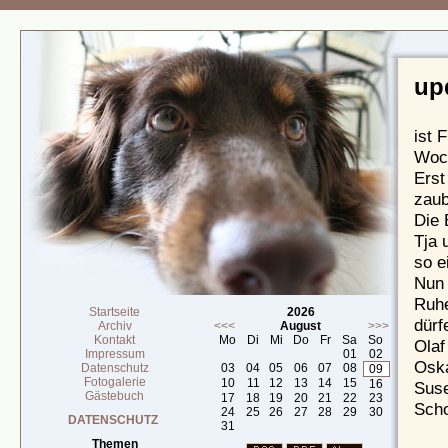
up
ist 
Woch
Erst
zaub
Die 
Tja 
so e
Nun 
Ruhe
Startseite
2026
dürf
Archiv
<<<
August
>>>
Kontakt
Mo
Di
Mi
Do
Fr
Sa
So
Olaf
Impressum
01
02
Osk
Datenschutz
03
04
05
06
07
08
09
Fotogalerie
10
11
12
13
14
15
16
Sus
Gästebuch
17
18
19
20
21
22
23
Scho
24
25
26
27
28
29
30
DATENSCHUTZ
31
Themen