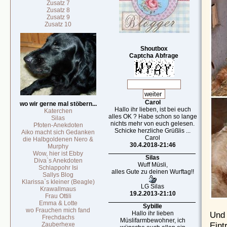
Zusatz 7
Zusatz 8
Zusatz 9
Zusatz 10
Shoutbox
Captcha Abfrage
Carol
wo wir gerne mal stöbern...
Hallo ihr lieben, ist bei euch
Katerchen
alles OK ? Habe schon so lange
Silas
nichts mehr von euch gelesen.
Pfoten-Anekdoten
Schicke herzliche Grüßlis ...
Aiko macht sich Gedanken
Carol
die Halbgoldenen Nero &
30.4.2018-21:46
Murphy
Wow, hier ist Ebby
Silas
Diva`s Anekdoten
Wuff Müsli,
Schlappohr Isi
alles Gute zu deinen Wurftag!!
Sallys Blog
Klarissa`s kleiner (Beagle)
LG Silas
Krawallmaus
19.2.2013-21:10
Frau Ottili
Emma & Lotte
Sybille
wo Frauchen mich fand
Und 
Hallo ihr lieben
Frechdachs
Müslifarmbewohner, ich
Eint
Zauberhexe