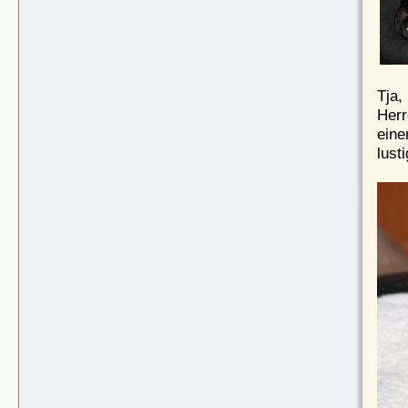
Tja,
Herr
eine
lust