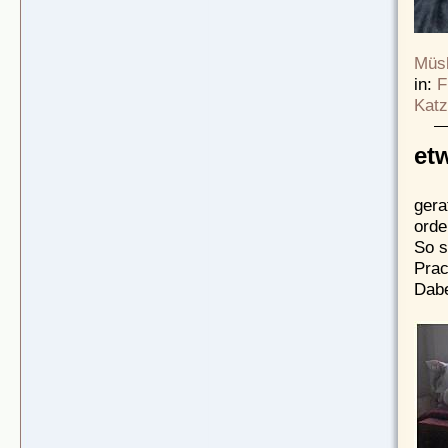
Müsl
in:
F
Katz
et
gera
orde
So s
Prac
Dabe