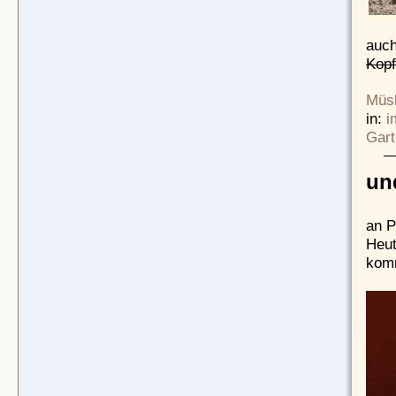
auch
Kop
Müsl
in:
i
Gart
un
an P
Heut
kom