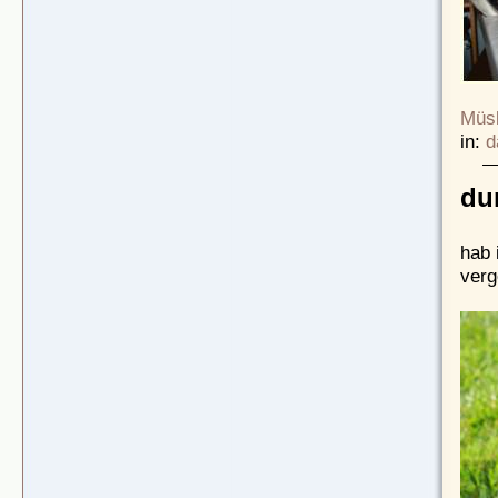
Müsl
in:
d
du
hab 
verg