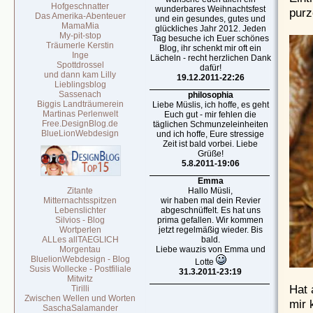
Hofgeschnatter
wunderbares Weihnachtsfest
purz
Das Amerika-Abenteuer
und ein gesundes, gutes und
MamaMia
glückliches Jahr 2012. Jeden
My-pit-stop
Tag besuche ich Euer schönes
Träumerle Kerstin
Blog, ihr schenkt mir oft ein
Inge
Lächeln - recht herzlichen Dank
Spottdrossel
dafür!
und dann kam Lilly
19.12.2011-22:26
Lieblingsblog
Sassenach
philosophia
Biggis Landträumerein
Liebe Müslis, ich hoffe, es geht
Martinas Perlenwelt
Euch gut - mir fehlen die
Free.DesignBlog.de
täglichen Schmunzeleinheiten
BlueLionWebdesign
und ich hoffe, Eure stressige
Zeit ist bald vorbei. Liebe
Grüße!
5.8.2011-19:06
Emma
Zitante
Hallo Müsli,
Mitternachtsspitzen
wir haben mal dein Revier
Lebenslichter
abgeschnüffelt. Es hat uns
Silvios - Blog
prima gefallen. Wir kommen
Wortperlen
jetzt regelmäßig wieder. Bis
ALLes allTAEGLICH
bald.
Morgentau
Liebe wauzis von Emma und
BluelionWebdesign - Blog
Lotte
Susis Wollecke - Postfiliale
31.3.2011-23:19
Mitwitz
Hat 
Tirilli
Zwischen Wellen und Worten
mir 
SaschaSalamander