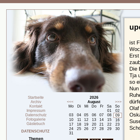
up
ist 
Woch
Erst
zaub
Die 
Tja 
so e
Nun 
Ruhe
Startseite
2026
dürf
Archiv
<<<
August
>>>
Kontakt
Mo
Di
Mi
Do
Fr
Sa
So
Olaf
Impressum
01
02
Osk
Datenschutz
03
04
05
06
07
08
09
Fotogalerie
10
11
12
13
14
15
16
Sus
Gästebuch
17
18
19
20
21
22
23
Scho
24
25
26
27
28
29
30
DATENSCHUTZ
31
Themen