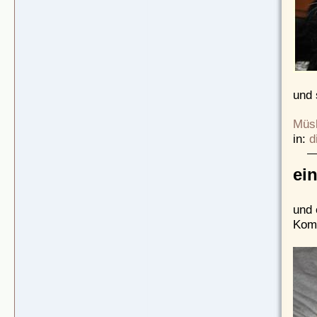
und 
Müsl
in:
d
ei
und 
Komm