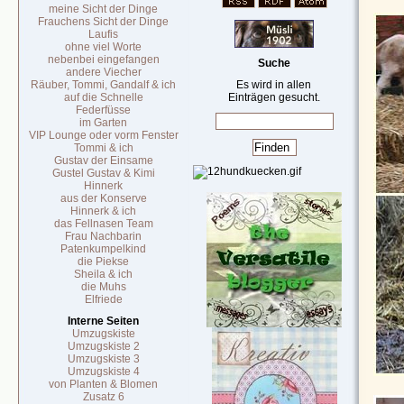
meine Sicht der Dinge
Frauchens Sicht der Dinge
Laufis
ohne viel Worte
nebenbei eingefangen
Suche
andere Viecher
Räuber, Tommi, Gandalf & ich
Es wird in allen
auf die Schnelle
Einträgen gesucht.
Federfüsse
im Garten
VIP Lounge oder vorm Fenster
Tommi & ich
Gustav der Einsame
Gustel Gustav & Kimi
Hinnerk
aus der Konserve
Hinnerk & ich
das Fellnasen Team
Frau Nachbarin
Patenkumpelkind
die Piekse
Sheila & ich
die Muhs
Elfriede
Interne Seiten
Umzugskiste
Umzugskiste 2
Umzugskiste 3
Umzugskiste 4
von Planten & Blomen
Zusatz 6