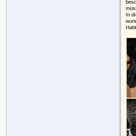
besc
müs
In d
wund
Habt