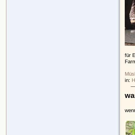
für 
Far
Müsl
in:
H
wa
wenn