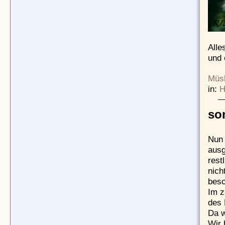
Alle
und 
Müsl
in:
H
so
Nun 
ausg
rest
nich
besc
Im z
des 
Da w
Wir 