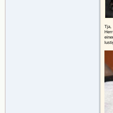
Tja,
Herr
eine
lust