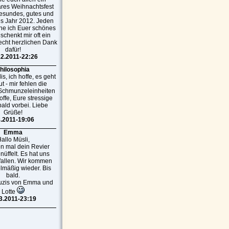
res Weihnachtsfest
esundes, gutes und
es Jahr 2012. Jeden
he ich Euer schönes
 schenkt mir oft ein
recht herzlichen Dank
dafür!
12.2011-22:26
hilosophia
s, ich hoffe, es geht
t - mir fehlen die
 Schmunzeleinheiten
offe, Eure stressige
 bald vorbei. Liebe
Grüße!
8.2011-19:06
Emma
allo Müsli,
n mal dein Revier
üffelt. Es hat uns
fallen. Wir kommen
elmäßig wieder. Bis
bald.
uzis von Emma und
Lotte
3.2011-23:19