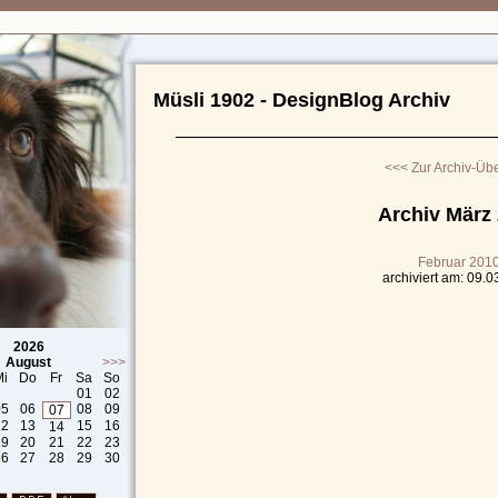
Müsli 1902 - DesignBlog Archiv
<<< Zur Archiv-Übe
Archiv März
Februar 201
archiviert am: 09.
2026
August
>>>
Mi
Do
Fr
Sa
So
01
02
05
06
08
09
07
12
13
15
16
14
19
20
21
22
23
26
27
28
29
30