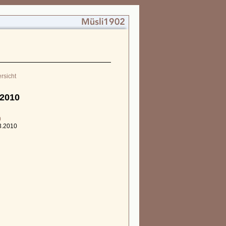
rsicht
 2010
0
03.2010