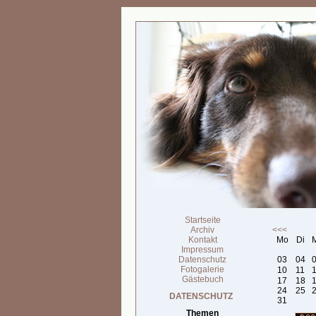
Startseite
Archiv
<<<
Kontakt
Mo
Di
Impressum
Datenschutz
03
04
Fotogalerie
10
11
Gästebuch
17
18
24
25
DATENSCHUTZ
31
Themen