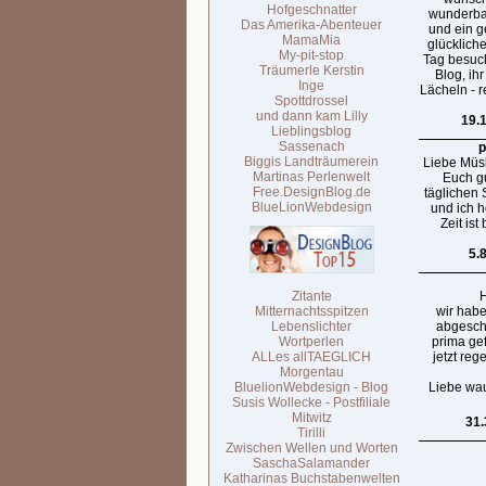
Hofgeschnatter
wunderba
Das Amerika-Abenteuer
und ein g
MamaMia
glücklich
My-pit-stop
Tag besuc
Träumerle Kerstin
Blog, ihr
Inge
Lächeln - 
Spottdrossel
und dann kam Lilly
19.
Lieblingsblog
Sassenach
p
Biggis Landträumerein
Liebe Müsli
Martinas Perlenwelt
Euch gu
Free.DesignBlog.de
täglichen
BlueLionWebdesign
und ich h
Zeit ist
5.
Zitante
H
Mitternachtsspitzen
wir habe
Lebenslichter
abgeschn
Wortperlen
prima ge
ALLes allTAEGLICH
jetzt reg
Morgentau
BluelionWebdesign - Blog
Liebe wa
Susis Wollecke - Postfiliale
Mitwitz
31.
Tirilli
Zwischen Wellen und Worten
SaschaSalamander
Katharinas Buchstabenwelten