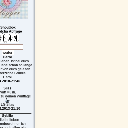
Shoutbox
tcha Abfrage
Carol
 lieben, ist bei euch
 Habe schon so lange
r von euch gelesen.
erzliche Grüßlis ...
Carol
4.2018-21:46
Silas
Wuff Müsli,
 zu deinen Wurftag!!
LG Silas
2.2013-21:10
Sybille
lo ihr lieben
armbewohner, ich
e euch allen ein