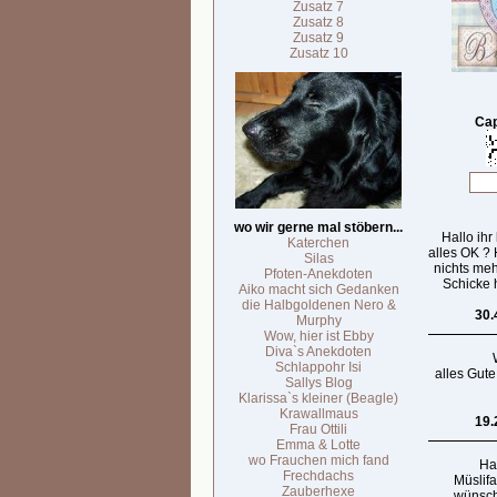
Zusatz 7
Zusatz 8
Zusatz 9
Zusatz 10
Cap
wo wir gerne mal stöbern...
Hallo ihr
Katerchen
alles OK ?
Silas
nichts meh
Pfoten-Anekdoten
Schicke h
Aiko macht sich Gedanken
die Halbgoldenen Nero &
30.
Murphy
Wow, hier ist Ebby
Diva`s Anekdoten
Schlappohr Isi
alles Gute
Sallys Blog
Klarissa`s kleiner (Beagle)
Krawallmaus
19.
Frau Ottili
Emma & Lotte
wo Frauchen mich fand
Hal
Frechdachs
Müslif
Zauberhexe
wünsch