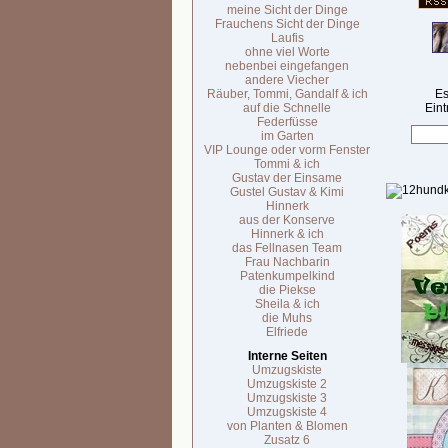
meine Sicht der Dinge
Frauchens Sicht der Dinge
Laufis
ohne viel Worte
nebenbei eingefangen
andere Viecher
Räuber, Tommi, Gandalf & ich
Es
auf die Schnelle
Eint
Federfüsse
im Garten
VIP Lounge oder vorm Fenster
Tommi & ich
Gustav der Einsame
Gustel Gustav & Kimi
Hinnerk
aus der Konserve
Hinnerk & ich
das Fellnasen Team
Frau Nachbarin
Patenkumpelkind
die Piekse
Sheila & ich
die Muhs
Elfriede
Interne Seiten
Umzugskiste
Umzugskiste 2
Umzugskiste 3
Umzugskiste 4
von Planten & Blomen
Zusatz 6