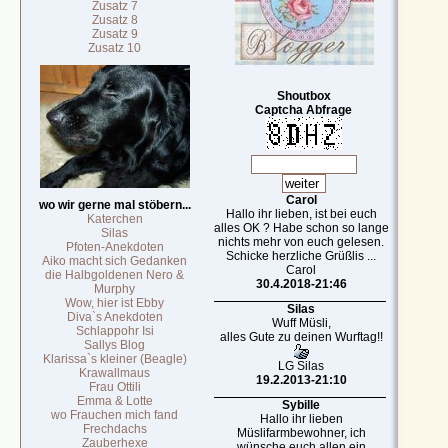
Zusatz 7
Zusatz 8
Zusatz 9
Zusatz 10
Shoutbox
Captcha Abfrage
Carol
wo wir gerne mal stöbern...
Hallo ihr lieben, ist bei euch
Katerchen
alles OK ? Habe schon so lange
Silas
nichts mehr von euch gelesen.
Pfoten-Anekdoten
Schicke herzliche Grüßlis ...
Aiko macht sich Gedanken
Carol
die Halbgoldenen Nero &
30.4.2018-21:46
Murphy
Wow, hier ist Ebby
Silas
Diva`s Anekdoten
Wuff Müsli,
Schlappohr Isi
alles Gute zu deinen Wurftag!!
Sallys Blog
Klarissa`s kleiner (Beagle)
LG Silas
Krawallmaus
19.2.2013-21:10
Frau Ottili
Emma & Lotte
Sybille
wo Frauchen mich fand
Hallo ihr lieben
Frechdachs
Müslifarmbewohner, ich
Zauberhexe
wünsche euch allen ein