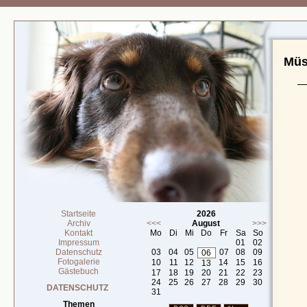
Müs
Startseite
2026
Archiv
<<<
August
>>>
Kontakt
Mo
Di
Mi
Do
Fr
Sa
So
Impressum
01
02
Datenschutz
03
04
05
07
08
09
06
Fotogalerie
10
11
12
14
15
16
13
Gästebuch
17
18
19
20
21
22
23
24
25
26
27
28
29
30
DATENSCHUTZ
31
Themen