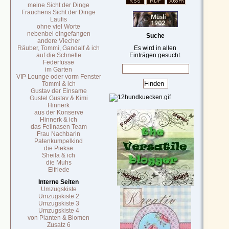
meine Sicht der Dinge
Frauchens Sicht der Dinge
Laufis
ohne viel Worte
nebenbei eingefangen
Suche
andere Viecher
Räuber, Tommi, Gandalf & ich
Es wird in allen
auf die Schnelle
Einträgen gesucht.
Federfüsse
im Garten
VIP Lounge oder vorm Fenster
Tommi & ich
Gustav der Einsame
Gustel Gustav & Kimi
Hinnerk
aus der Konserve
Hinnerk & ich
das Fellnasen Team
Frau Nachbarin
Patenkumpelkind
die Piekse
Sheila & ich
die Muhs
Elfriede
Interne Seiten
Umzugskiste
Umzugskiste 2
Umzugskiste 3
Umzugskiste 4
von Planten & Blomen
Zusatz 6