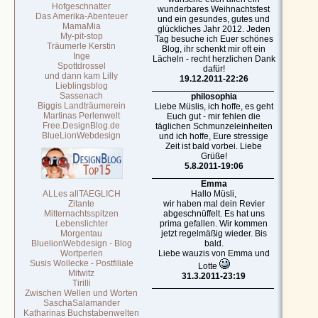
Hofgeschnatter
wunderbares Weihnachtsfest
Das Amerika-Abenteuer
und ein gesundes, gutes und
MamaMia
glückliches Jahr 2012. Jeden
My-pit-stop
Tag besuche ich Euer schönes
Träumerle Kerstin
Blog, ihr schenkt mir oft ein
Inge
Lächeln - recht herzlichen Dank
Spottdrossel
dafür!
und dann kam Lilly
19.12.2011-22:26
Lieblingsblog
Sassenach
philosophia
Biggis Landträumerein
Liebe Müslis, ich hoffe, es geht
Martinas Perlenwelt
Euch gut - mir fehlen die
Free.DesignBlog.de
täglichen Schmunzeleinheiten
BlueLionWebdesign
und ich hoffe, Eure stressige
Zeit ist bald vorbei. Liebe
Grüße!
5.8.2011-19:06
Emma
ALLes allTAEGLICH
Hallo Müsli,
Zitante
wir haben mal dein Revier
Mitternachtsspitzen
abgeschnüffelt. Es hat uns
Lebenslichter
prima gefallen. Wir kommen
Morgentau
jetzt regelmäßig wieder. Bis
BluelionWebdesign - Blog
bald.
Wortperlen
Liebe wauzis von Emma und
Susis Wollecke - Postfiliale
Lotte
Mitwitz
31.3.2011-23:19
Tirilli
Zwischen Wellen und Worten
SaschaSalamander
Katharinas Buchstabenwelten