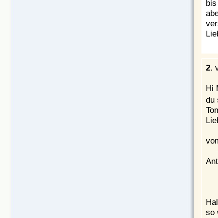
bis
abe
ver
Lie
2.
Hi 
du 
Tom
Lie
vom
Ant
Hal
so 