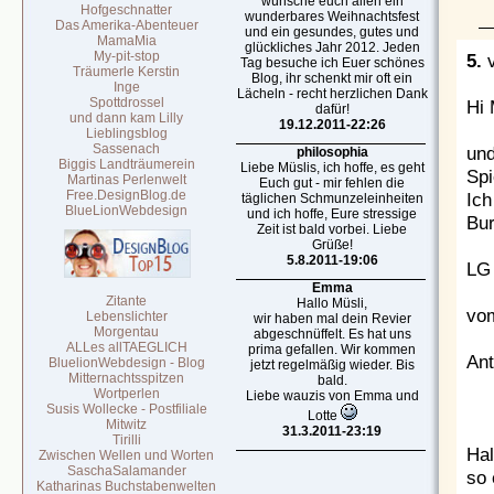
wünsche euch allen ein
Hofgeschnatter
wunderbares Weihnachtsfest
Das Amerika-Abenteuer
und ein gesundes, gutes und
MamaMia
glückliches Jahr 2012. Jeden
My-pit-stop
5.
Tag besuche ich Euer schönes
Träumerle Kerstin
Blog, ihr schenkt mir oft ein
Inge
Lächeln - recht herzlichen Dank
Spottdrossel
Hi 
dafür!
und dann kam Lilly
19.12.2011-22:26
Lieblingsblog
Sassenach
und
philosophia
Biggis Landträumerein
Liebe Müslis, ich hoffe, es geht
Spi
Martinas Perlenwelt
Euch gut - mir fehlen die
Free.DesignBlog.de
Ich
täglichen Schmunzeleinheiten
BlueLionWebdesign
und ich hoffe, Eure stressige
Bur
Zeit ist bald vorbei. Liebe
Grüße!
5.8.2011-19:06
LG 
Emma
Zitante
Hallo Müsli,
vom
Lebenslichter
wir haben mal dein Revier
Morgentau
abgeschnüffelt. Es hat uns
ALLes allTAEGLICH
prima gefallen. Wir kommen
Ant
BluelionWebdesign - Blog
jetzt regelmäßig wieder. Bis
Mitternachtsspitzen
bald.
Wortperlen
Liebe wauzis von Emma und
Susis Wollecke - Postfiliale
Lotte
Mitwitz
31.3.2011-23:19
Tirilli
Hal
Zwischen Wellen und Worten
SaschaSalamander
so 
Katharinas Buchstabenwelten