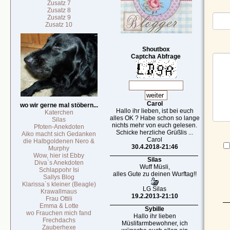
Zusatz 7
Zusatz 8
Zusatz 9
Zusatz 10
Shoutbox
Captcha Abfrage
Carol
wo wir gerne mal stöbern...
Hallo ihr lieben, ist bei euch
Katerchen
alles OK ? Habe schon so lange
Silas
nichts mehr von euch gelesen.
Pfoten-Anekdoten
Schicke herzliche Grüßlis ...
Aiko macht sich Gedanken
Carol
die Halbgoldenen Nero &
30.4.2018-21:46
Murphy
Wow, hier ist Ebby
Silas
Diva`s Anekdoten
Wuff Müsli,
Schlappohr Isi
alles Gute zu deinen Wurftag!!
Sallys Blog
Klarissa`s kleiner (Beagle)
LG Silas
Krawallmaus
19.2.2013-21:10
Frau Ottili
Emma & Lotte
Sybille
wo Frauchen mich fand
Hallo ihr lieben
Frechdachs
Müslifarmbewohner, ich
Zauberhexe