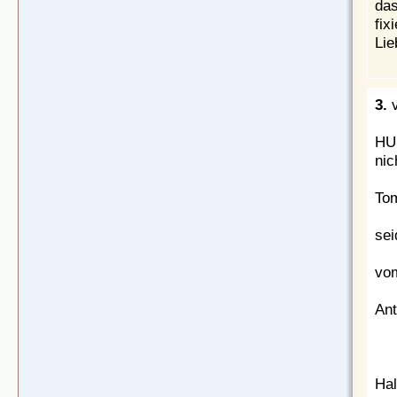
das
fix
Lie
3.
v
HUH
nic
Tom
sei
vom
Ant
Hal