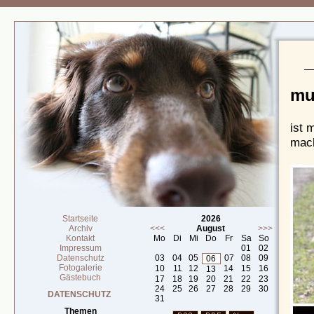
mu
ist 
mach
Startseite
2026
Archiv
<<<
August
>>>
Kontakt
Mo
Di
Mi
Do
Fr
Sa
So
Impressum
01
02
Datenschutz
03
04
05
07
08
09
06
Fotogalerie
10
11
12
14
15
16
13
Gästebuch
17
18
19
20
21
22
23
24
25
26
27
28
29
30
DATENSCHUTZ
31
Themen