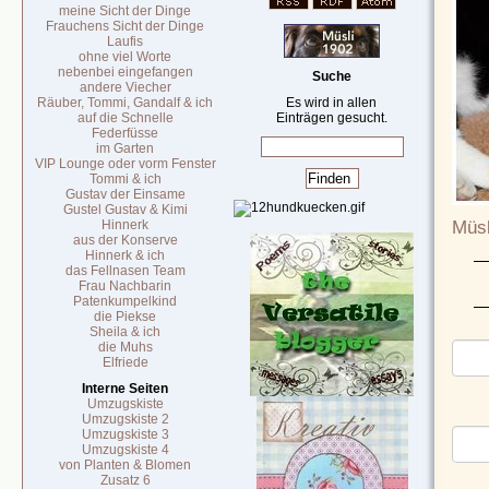
meine Sicht der Dinge
Frauchens Sicht der Dinge
Laufis
ohne viel Worte
nebenbei eingefangen
Suche
andere Viecher
Räuber, Tommi, Gandalf & ich
Es wird in allen
auf die Schnelle
Einträgen gesucht.
Federfüsse
im Garten
VIP Lounge oder vorm Fenster
Tommi & ich
Gustav der Einsame
Gustel Gustav & Kimi
Müsl
Hinnerk
aus der Konserve
Hinnerk & ich
das Fellnasen Team
Frau Nachbarin
Patenkumpelkind
die Piekse
Sheila & ich
die Muhs
Elfriede
Interne Seiten
Umzugskiste
Umzugskiste 2
Umzugskiste 3
Umzugskiste 4
von Planten & Blomen
Zusatz 6