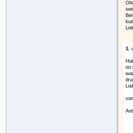
Ohr
sei
Bei
kus
Lie
1.
Hal
ist
wa
dra
Lie
vom
Ant