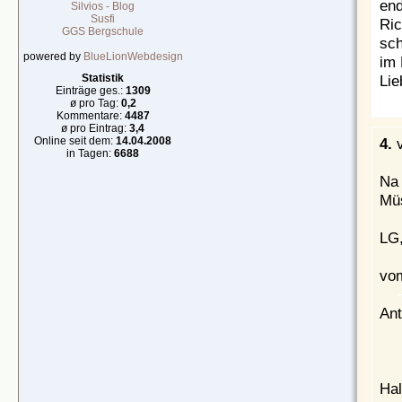
end
Silvios - Blog
Susfi
Ric
GGS Bergschule
sch
powered by
BlueLionWebdesign
im 
Lie
Statistik
Einträge ges.:
1309
ø pro Tag:
0,2
Kommentare:
4487
ø pro Eintrag:
3,4
4.
Online seit dem:
14.04.2008
in Tagen:
6688
Na 
Müs
LG,
vom
Ant
Hal