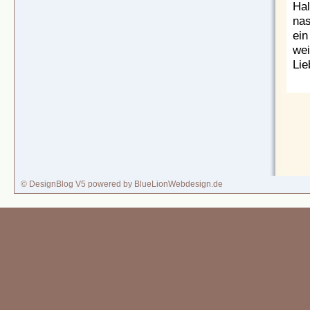
Hal
nas
ein
wei
Lie
© DesignBlog V5 powered by BlueLionWebdesign.de