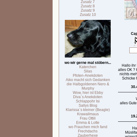
Zusatz 7
Zusatz 8
Zusatz 9
Zusatz 10
Cap
wo wir gerne mal stöbern...
Hallo ihr
Katerchen
alles OK ?
Silas
nichts meh
Pfoten-Anekdoten
Schicke h
Aiko macht sich Gedanken
die Halbgoldenen Nero &
30.
Murphy
Wow, hier ist Ebby
Diva`s Anekdoten
Schlappohr Isi
alles Gute
Sallys Blog
Klarissa`s kleiner (Beagle)
Krawallmaus
19.
Frau Ottili
Emma & Lotte
wo Frauchen mich fand
Hal
Frechdachs
Müslif
Zauberhexe
wünsch