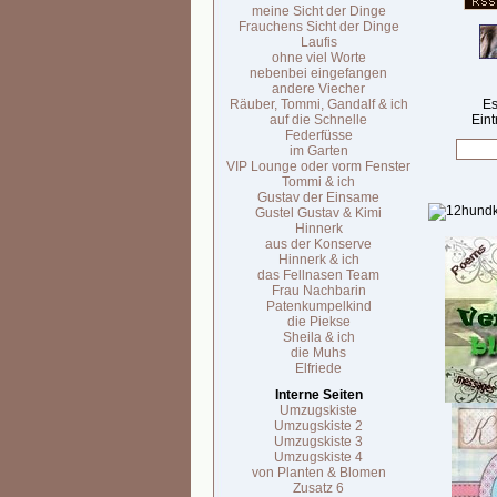
meine Sicht der Dinge
Frauchens Sicht der Dinge
Laufis
ohne viel Worte
nebenbei eingefangen
andere Viecher
Räuber, Tommi, Gandalf & ich
Es
auf die Schnelle
Eint
Federfüsse
im Garten
VIP Lounge oder vorm Fenster
Tommi & ich
Gustav der Einsame
Gustel Gustav & Kimi
Hinnerk
aus der Konserve
Hinnerk & ich
das Fellnasen Team
Frau Nachbarin
Patenkumpelkind
die Piekse
Sheila & ich
die Muhs
Elfriede
Interne Seiten
Umzugskiste
Umzugskiste 2
Umzugskiste 3
Umzugskiste 4
von Planten & Blomen
Zusatz 6