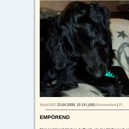
Müsli1902
23.04.2008, 19.19
|
(0/0)
Kommentare
|
PL
EMPÖREND