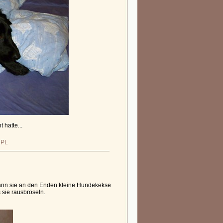
 hatte...
|
PL
kann sie an den Enden kleine Hundekekse
 sie rausbröseln.