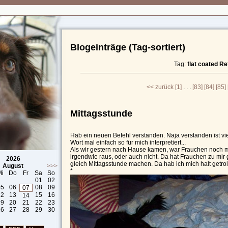
Blogeinträge (Tag-sortiert)
Tag:
flat coated Re
<< zurück
[1]
. . .
[83]
[84]
[85]
Mittagsstunde
Hab ein neuen Befehl verstanden. Naja verstanden ist vie
Wort mal einfach so für mich interpretiert...
Als wir gestern nach Hause kamen, war Frauchen noch m
irgendwie raus, oder auch nicht. Da hat Frauchen zu mir g
2026
gleich Mittagsstunde machen. Da hab ich mich halt getrol
August
>>>
*
Mi
Do
Fr
Sa
So
01
02
05
06
08
09
07
12
13
15
16
14
19
20
21
22
23
26
27
28
29
30