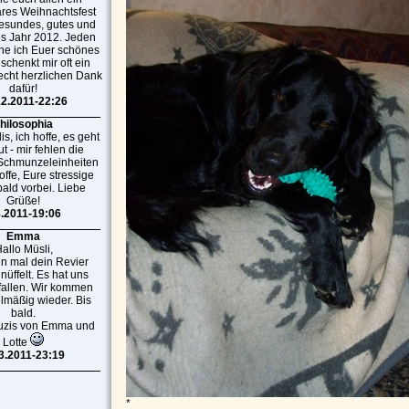
res Weihnachtsfest
esundes, gutes und
es Jahr 2012. Jeden
he ich Euer schönes
 schenkt mir oft ein
recht herzlichen Dank
dafür!
12.2011-22:26
hilosophia
s, ich hoffe, es geht
t - mir fehlen die
 Schmunzeleinheiten
offe, Eure stressige
 bald vorbei. Liebe
Grüße!
8.2011-19:06
Emma
allo Müsli,
n mal dein Revier
üffelt. Es hat uns
fallen. Wir kommen
elmäßig wieder. Bis
bald.
uzis von Emma und
Lotte
3.2011-23:19
*