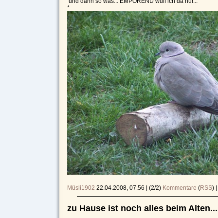
und dann so was... EMPÖREND wuff ich da nur...
*
Müsli1902
22.04.2008, 07.56
|
(2/2)
Kommentare
(
RSS
) 
zu Hause ist noch alles beim Alten...