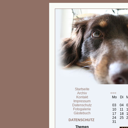
Startseite
Archiv
<<<
Kontakt
Mo
Di
Impressum
Datenschutz
03
04
Fotogalerie
10
11
Gästebuch
17
18
24
25
DATENSCHUTZ
31
Themen