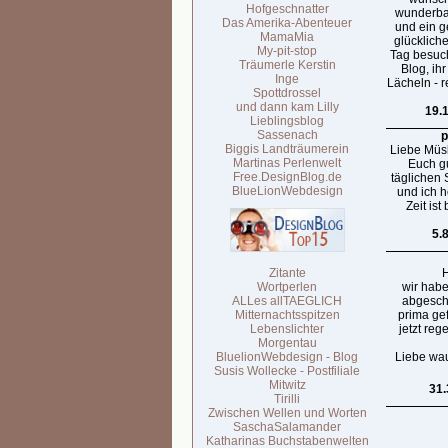
Hofgeschnatter
wunderba
Das Amerika-Abenteuer
und ein g
MamaMia
glücklich
My-pit-stop
Tag besuc
Träumerle Kerstin
Blog, ihr
Inge
Lächeln - 
Spottdrossel
und dann kam Lilly
19.
Lieblingsblog
Sassenach
p
Biggis Landträumerein
Liebe Müsli
Martinas Perlenwelt
Euch gu
Free.DesignBlog.de
täglichen
BlueLionWebdesign
und ich h
Zeit ist
5.
Zitante
H
Wortperlen
wir habe
ALLes allTAEGLICH
abgeschn
Mitternachtsspitzen
prima ge
Lebenslichter
jetzt reg
Morgentau
BluelionWebdesign - Blog
Liebe wa
Susis Wollecke - Postfiliale
Mitwitz
31.
Tirilli
Zwischen Wellen und Worten
SaschaSalamander
Katharinas Buchstabenwelten