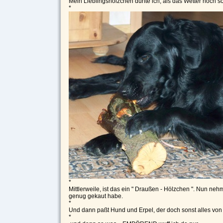
Mein Lieblingshölzchen durfte ich, als das Wetter noch s
*
*
Mittlerweile, ist das ein " Draußen - Hölzchen ". Nun nehm
genug gekaut habe.
*
Und dann paßt Hund und Erpel, der doch sonst alles von 
*