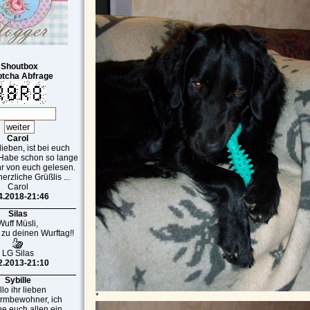
Shoutbox
tcha Abfrage
Carol
 lieben, ist bei euch
 Habe schon so lange
r von euch gelesen.
erzliche Grüßlis ...
Carol
4.2018-21:46
Silas
Wuff Müsli,
 zu deinen Wurftag!!
LG Silas
2.2013-21:10
Sybille
lo ihr lieben
*
armbewohner, ich
e euch allen ein