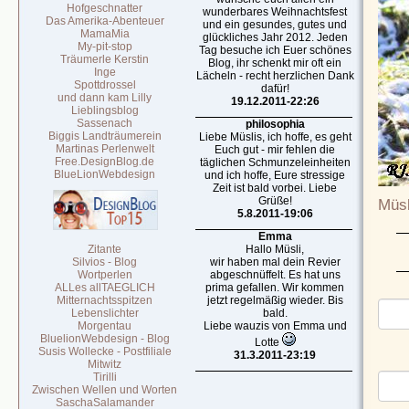
Hofgeschnatter
wunderbares Weihnachtsfest
Das Amerika-Abenteuer
und ein gesundes, gutes und
MamaMia
glückliches Jahr 2012. Jeden
My-pit-stop
Tag besuche ich Euer schönes
Träumerle Kerstin
Blog, ihr schenkt mir oft ein
Inge
Lächeln - recht herzlichen Dank
Spottdrossel
dafür!
und dann kam Lilly
19.12.2011-22:26
Lieblingsblog
Sassenach
philosophia
Biggis Landträumerein
Liebe Müslis, ich hoffe, es geht
Martinas Perlenwelt
Euch gut - mir fehlen die
Free.DesignBlog.de
täglichen Schmunzeleinheiten
BlueLionWebdesign
und ich hoffe, Eure stressige
Zeit ist bald vorbei. Liebe
Grüße!
Müsl
5.8.2011-19:06
Emma
Zitante
Hallo Müsli,
Silvios - Blog
wir haben mal dein Revier
Wortperlen
abgeschnüffelt. Es hat uns
ALLes allTAEGLICH
prima gefallen. Wir kommen
Mitternachtsspitzen
jetzt regelmäßig wieder. Bis
Lebenslichter
bald.
Morgentau
Liebe wauzis von Emma und
BluelionWebdesign - Blog
Lotte
Susis Wollecke - Postfiliale
31.3.2011-23:19
Mitwitz
Tirilli
Zwischen Wellen und Worten
SaschaSalamander