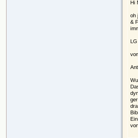
Hi 
oh 
& F
imm
LG 
vom
Ant
Wuf
Das
dyn
ger
dra
Bib
Ein
von