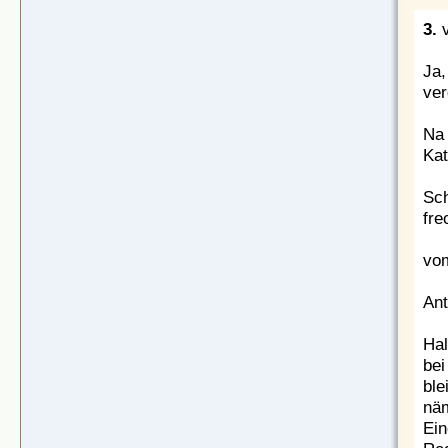
3.
v
Ja,
ver
Na 
Kat
Sc
fre
vom
Ant
Hal
bei
ble
näm
Ein