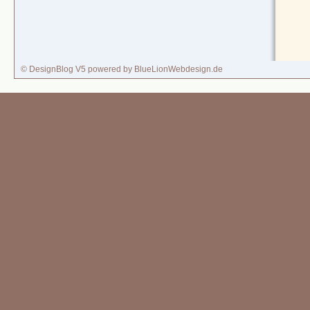
© DesignBlog V5 powered by BlueLionWebdesign.de