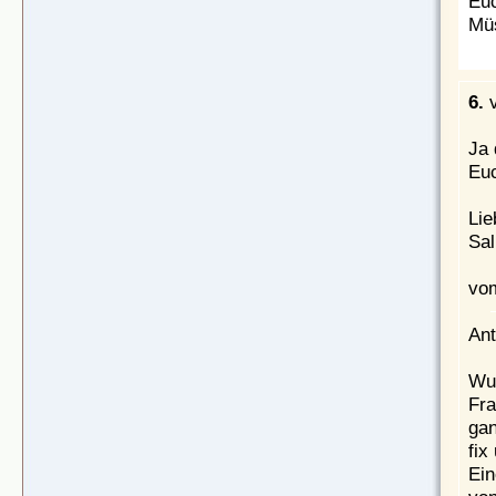
Euc
Müs
6.
Ja 
Euc
Li
Sal
vom
Ant
Wuf
Fra
gan
fix
Ein