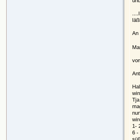
und
...
läß
An 
Ma
vom
Ant
Hal
win
Tja
mag
nun
wir
1- 
6 -
süß