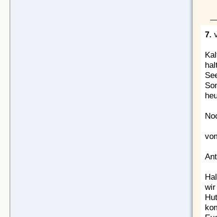
7.
v
Kal
hal
See
Son
heu
Noc
vom
Ant
Hal
wir
Hut
kom