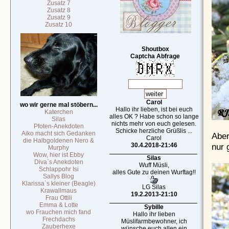
Zusatz 7
Zusatz 8
Zusatz 9
Zusatz 10
Shoutbox
Captcha Abfrage
Carol
wo wir gerne mal stöbern...
Hallo ihr lieben, ist bei euch
Katerchen
alles OK ? Habe schon so lange
Silas
nichts mehr von euch gelesen.
Pfoten-Anekdoten
Schicke herzliche Grüßlis ...
Aiko macht sich Gedanken
Aber
Carol
die Halbgoldenen Nero &
30.4.2018-21:46
nur g
Murphy
Wow, hier ist Ebby
Silas
Diva`s Anekdoten
Wuff Müsli,
Schlappohr Isi
alles Gute zu deinen Wurftag!!
Sallys Blog
Klarissa`s kleiner (Beagle)
LG Silas
Krawallmaus
19.2.2013-21:10
Frau Ottili
Emma & Lotte
Sybille
wo Frauchen mich fand
Hallo ihr lieben
Frechdachs
Müslifarmbewohner, ich
Zauberhexe
wünsche euch allen ein