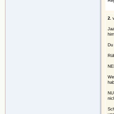
Re
2.
v
Ja
him
Du 
Rü
NEE
Wen
hab
NUR
nic
Sch