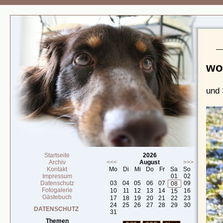
wo
und 
Startseite
2026
Archiv
<<<
August
>>>
Kontakt
Mo
Di
Mi
Do
Fr
Sa
So
Impressum
01
02
Datenschutz
03
04
05
06
07
09
08
Fotogalerie
10
11
12
13
14
16
15
Gästebuch
17
18
19
20
21
22
23
24
25
26
27
28
29
30
DATENSCHUTZ
31
Themen