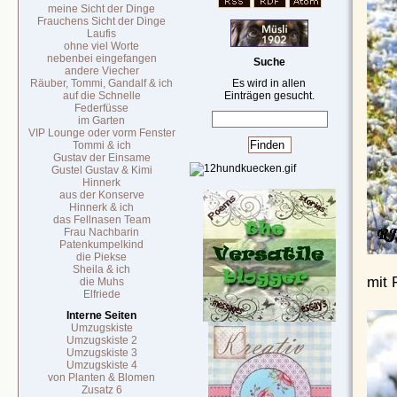
meine Sicht der Dinge
Frauchens Sicht der Dinge
Laufis
ohne viel Worte
nebenbei eingefangen
Suche
andere Viecher
Räuber, Tommi, Gandalf & ich
Es wird in allen
auf die Schnelle
Einträgen gesucht.
Federfüsse
im Garten
VIP Lounge oder vorm Fenster
Tommi & ich
Gustav der Einsame
Gustel Gustav & Kimi
Hinnerk
aus der Konserve
Hinnerk & ich
das Fellnasen Team
Frau Nachbarin
Patenkumpelkind
die Piekse
Sheila & ich
mit 
die Muhs
Elfriede
Interne Seiten
Umzugskiste
Umzugskiste 2
Umzugskiste 3
Umzugskiste 4
von Planten & Blomen
Zusatz 6