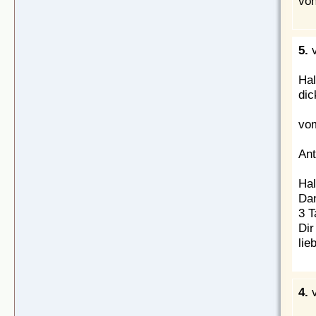
von
5.
v
Hal
dic
vom
Ant
Hal
Dan
3 T
Dir
lie
4.