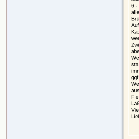
6 -
all
Brü
Auf
Kas
wer
Zw
abe
Wen
sta
imm
ggf
Wer
aus
Fle
Läß
Vie
Lie