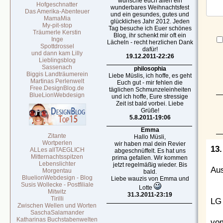
wünsche euch allen ein
Hofgeschnatter
wunderbares Weihnachtsfest
Das Amerika-Abenteuer
und ein gesundes, gutes und
MamaMia
glückliches Jahr 2012. Jeden
My-pit-stop
Tag besuche ich Euer schönes
Träumerle Kerstin
Blog, ihr schenkt mir oft ein
Inge
Lächeln - recht herzlichen Dank
Spottdrossel
dafür!
und dann kam Lilly
19.12.2011-22:26
Lieblingsblog
Sassenach
philosophia
Biggis Landträumerein
Liebe Müslis, ich hoffe, es geht
Martinas Perlenwelt
Euch gut - mir fehlen die
Free.DesignBlog.de
täglichen Schmunzeleinheiten
BlueLionWebdesign
und ich hoffe, Eure stressige
Zeit ist bald vorbei. Liebe
Grüße!
5.8.2011-19:06
Emma
Zitante
Hallo Müsli,
Wortperlen
wir haben mal dein Revier
13.
ALLes allTAEGLICH
abgeschnüffelt. Es hat uns
Mitternachtsspitzen
prima gefallen. Wir kommen
Lebenslichter
jetzt regelmäßig wieder. Bis
Au
Morgentau
bald.
BluelionWebdesign - Blog
Liebe wauzis von Emma und
Susis Wollecke - Postfiliale
Lotte
Mitwitz
31.3.2011-23:19
Tirilli
LG
Zwischen Wellen und Worten
SaschaSalamander
Katharinas Buchstabenwelten
vom