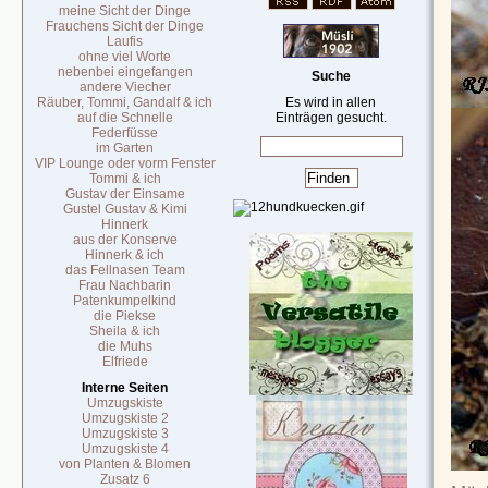
meine Sicht der Dinge
Frauchens Sicht der Dinge
Laufis
ohne viel Worte
nebenbei eingefangen
Suche
andere Viecher
Räuber, Tommi, Gandalf & ich
Es wird in allen
auf die Schnelle
Einträgen gesucht.
Federfüsse
im Garten
VIP Lounge oder vorm Fenster
Tommi & ich
Gustav der Einsame
Gustel Gustav & Kimi
Hinnerk
aus der Konserve
Hinnerk & ich
das Fellnasen Team
Frau Nachbarin
Patenkumpelkind
die Piekse
Sheila & ich
die Muhs
Elfriede
Interne Seiten
Umzugskiste
Umzugskiste 2
Umzugskiste 3
Umzugskiste 4
von Planten & Blomen
Zusatz 6