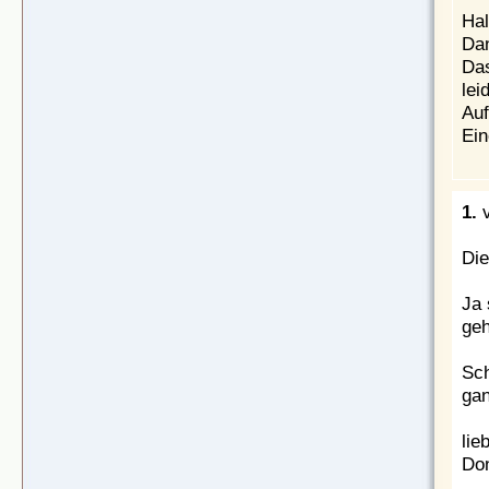
Hal
Da
Das
lei
Auf
Ein
1.
v
Die
Ja 
geh
Sch
gan
lie
Don