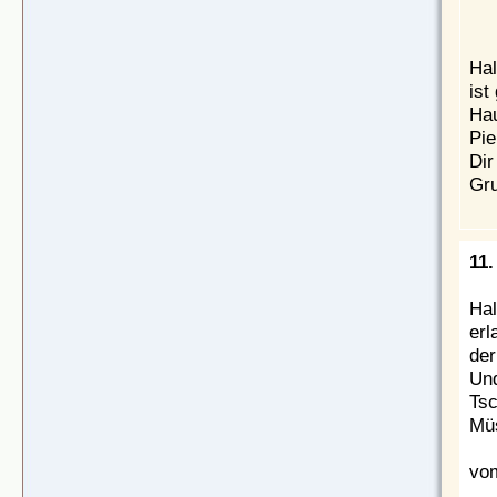
Hal
ist
Hau
Pi
Dir
Gru
11.
Hal
erl
der
Und
Tsc
Müs
vom