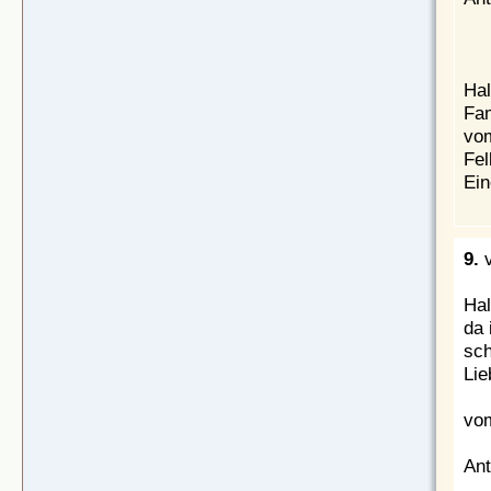
Hal
Fam
vom
Fel
Ein
9.
Hal
da 
sch
Lie
vom
Ant