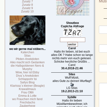
Müsl
Zusatz 7
Zusatz 8
Zusatz 9
Zusatz 10
Shoutbox
Captcha Abfrage
Carol
wo wir gerne mal stöbern...
Hallo ihr lieben, ist bei euch
Katerchen
alles OK ? Habe schon so lange
Silas
nichts mehr von euch gelesen.
Pfoten-Anekdoten
Schicke herzliche Grüßlis ...
Aiko macht sich Gedanken
Carol
die Halbgoldenen Nero &
30.4.2018-21:46
Murphy
Wow, hier ist Ebby
Silas
Diva`s Anekdoten
Wuff Müsli,
Schlappohr Isi
alles Gute zu deinen Wurftag!!
Sallys Blog
Klarissa`s kleiner (Beagle)
LG Silas
Krawallmaus
19.2.2013-21:10
Frau Ottili
Emma & Lotte
Sybille
wo Frauchen mich fand
Hallo ihr lieben
Frechdachs
Müslifarmbewohner, ich
Zauberhexe