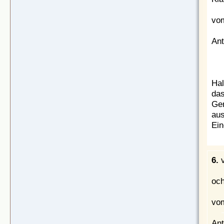
vom
Ant
Hal
das
Gen
aus
Ein
6.
och
vom
Ant