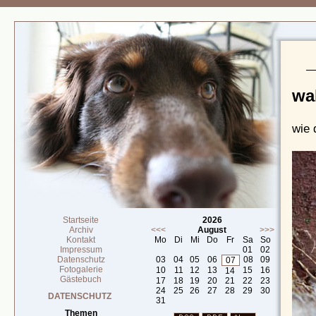
wa
wie 
Startseite
2026
Archiv
<<<
August
>>>
Kontakt
Mo
Di
Mi
Do
Fr
Sa
So
Impressum
01
02
Datenschutz
03
04
05
06
08
09
07
Fotogalerie
10
11
12
13
15
16
14
Gästebuch
17
18
19
20
21
22
23
24
25
26
27
28
29
30
DATENSCHUTZ
31
Themen