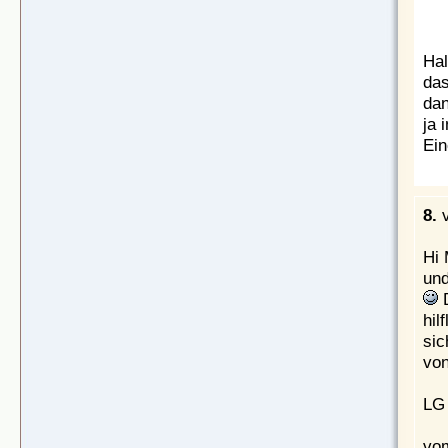
Hal
das
dan
ja 
Ein
8.
Hi 
und
D
hil
sic
von
LG 
vom