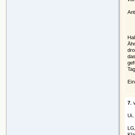
Ant
Hal
Ähn
dro
das
gef
Tag
Ein
7.
Ui,
LG
Kla