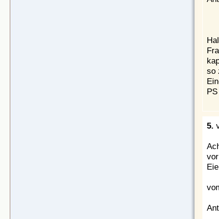
Hal
Fra
kap
so 
Ein
PS
5.
v
Ach
vor
Eie
vom
Ant