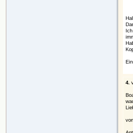
Hal
Dan
Ich
imm
Hab
Kop
Ein
4.
Boa
wac
Lie
vom
Ant