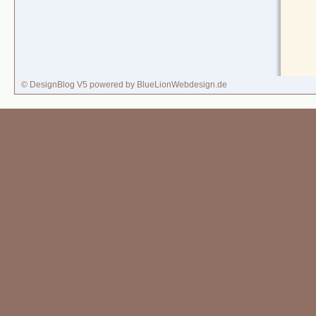
© DesignBlog V5 powered by BlueLionWebdesign.de