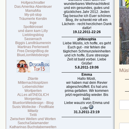
Hofgeschnatter
wunderbares Weihnachtsfest
Das Amerika-Abenteuer
und ein gesundes, gutes und
MamaMia
glückliches Jahr 2012. Jeden
My-pit-stop
Tag besuche ich Euer schönes
Träumerle Kerstin
Blog, ihr schenkt mir oft ein
Inge
Lächeln - recht herzlichen Dank
Spottdrossel
dafür!
und dann kam Lilly
19.12.2011-22:26
Lieblingsblog
Sassenach
philosophia
Biggis Landträumerein
Liebe Müslis, ich hoffe, es geht
Martinas Perlenwelt
Euch gut - mir fehlen die
Free.DesignBlog.de
täglichen Schmunzeleinheiten
BlueLionWebdesign
und ich hoffe, Eure stressige
Zeit ist bald vorbei. Liebe
Grüße!
5.8.2011-19:06
Müsl
Emma
Zitante
Hallo Müsli,
Mitternachtsspitzen
wir haben mal dein Revier
Lebenslichter
abgeschnüffelt. Es hat uns
Wortperlen
prima gefallen. Wir kommen
ALLes allTAEGLICH
jetzt regelmäßig wieder. Bis
Morgentau
bald.
BluelionWebdesign - Blog
Liebe wauzis von Emma und
Susis Wollecke - Postfiliale
Lotte
Mitwitz
31.3.2011-23:19
Tirilli
Zwischen Wellen und Worten
SaschaSalamander
Katharinas Buchstabenwelten