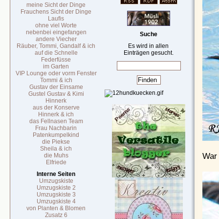
meine Sicht der Dinge
Frauchens Sicht der Dinge
Laufis
ohne viel Worte
nebenbei eingefangen
Suche
andere Viecher
Räuber, Tommi, Gandalf & ich
Es wird in allen
auf die Schnelle
Einträgen gesucht.
Federfüsse
im Garten
VIP Lounge oder vorm Fenster
Tommi & ich
Gustav der Einsame
Gustel Gustav & Kimi
Hinnerk
aus der Konserve
Hinnerk & ich
das Fellnasen Team
Frau Nachbarin
Patenkumpelkind
die Piekse
Sheila & ich
War 
die Muhs
Elfriede
Interne Seiten
Umzugskiste
Umzugskiste 2
Umzugskiste 3
Umzugskiste 4
von Planten & Blomen
Zusatz 6