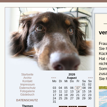
ve
Frau
Sie 
Kück
Hat 
nich
Somi
zusa
Startseite
2026
Archiv
<<<
August
>>>
Sie 
Kontakt
Mo
Di
Mi
Do
Fr
Sa
So
Impressum
01
02
Datenschutz
03
04
05
06
08
09
07
Fotogalerie
10
11
12
13
15
16
14
Gästebuch
17
18
19
20
21
22
23
24
25
26
27
28
29
30
DATENSCHUTZ
31
Themen