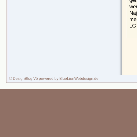
wer
Naj
mei
LG 
© DesignBlog V5 powered by BlueLionWebdesign.de