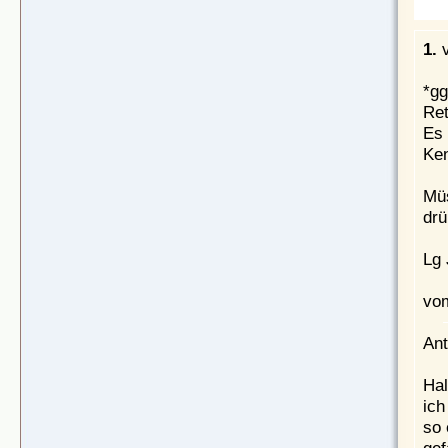
1.
*gg
Ret
Es 
Ken
Müs
drü
Lg 
vom
Ant
Hal
ich
so 
gef