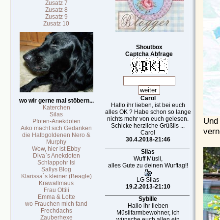
Zusatz 7
Zusatz 8
Zusatz 9
Zusatz 10
Shoutbox
Captcha Abfrage
Carol
wo wir gerne mal stöbern...
Hallo ihr lieben, ist bei euch
Katerchen
alles OK ? Habe schon so lange
Silas
nichts mehr von euch gelesen.
Und 
Pfoten-Anekdoten
Schicke herzliche Grüßlis ...
Aiko macht sich Gedanken
verne
Carol
die Halbgoldenen Nero &
30.4.2018-21:46
Murphy
Wow, hier ist Ebby
Silas
Diva`s Anekdoten
Wuff Müsli,
Schlappohr Isi
alles Gute zu deinen Wurftag!!
Sallys Blog
Klarissa`s kleiner (Beagle)
LG Silas
Krawallmaus
19.2.2013-21:10
Frau Ottili
Emma & Lotte
Sybille
wo Frauchen mich fand
Hallo ihr lieben
Frechdachs
Müslifarmbewohner, ich
Zauberhexe
wünsche euch allen ein