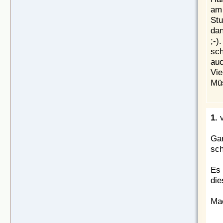
am 
Stu
dan
;-)
sch
auc
Vie
Müs
1.
v
Gan
sch
Es 
die
Mac
...