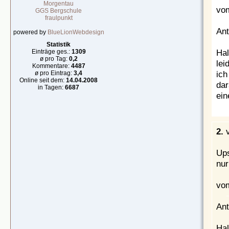
Morgentau
vom
GGS Bergschule
fraulpunkt
Ant
powered by
BlueLionWebdesign
Statistik
Hal
Einträge ges.:
1309
ø pro Tag:
0,2
lei
Kommentare:
4487
ich
ø pro Eintrag:
3,4
Online seit dem:
14.04.2008
dar
in Tagen:
6687
ein
2.
Ups
nur
vom
Ant
Hal