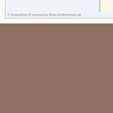
© DesignBlog V5 powered by BlueLionWebdesign.de