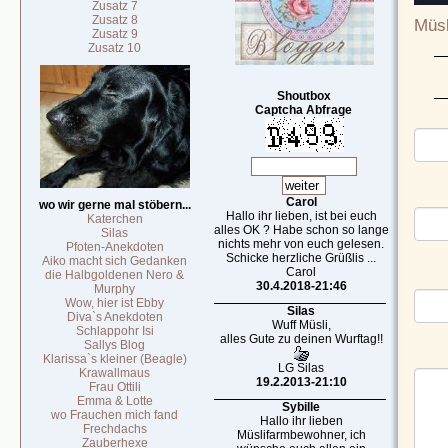
Zusatz 7
Zusatz 8
Müsl
Zusatz 9
Zusatz 10
Shoutbox
Captcha Abfrage
Carol
wo wir gerne mal stöbern...
Hallo ihr lieben, ist bei euch
Katerchen
alles OK ? Habe schon so lange
Silas
nichts mehr von euch gelesen.
Pfoten-Anekdoten
Schicke herzliche Grüßlis ...
Aiko macht sich Gedanken
Carol
die Halbgoldenen Nero &
30.4.2018-21:46
Murphy
Wow, hier ist Ebby
Silas
Diva`s Anekdoten
Wuff Müsli,
Schlappohr Isi
alles Gute zu deinen Wurftag!!
Sallys Blog
Klarissa`s kleiner (Beagle)
LG Silas
Krawallmaus
19.2.2013-21:10
Frau Ottili
Emma & Lotte
Sybille
wo Frauchen mich fand
Hallo ihr lieben
Frechdachs
Müslifarmbewohner, ich
Zauberhexe