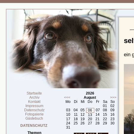
sel
ein 
Startseite
2026
Archiv
<<<
August
>>>
Kontakt
Mo
Di
Mi
Do
Fr
Sa
So
Impressum
01
02
Datenschutz
03
04
05
07
08
09
06
Fotogalerie
10
11
12
14
15
16
13
Gästebuch
17
18
19
20
21
22
23
24
25
26
27
28
29
30
DATENSCHUTZ
31
Themen