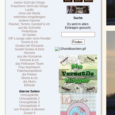
meine Sicht der Dinge
Frauchens Sicht der Dinge
Laufis
ohne viel Worte
nebenbei eingefangen
Suche
andere Viecher
Räuber, Tommi, Gandalf & ich
Es wird in allen
auf die Schnelle
Einträgen gesucht.
Federfüsse
im Garten
VIP Lounge oder vorm Fenster
Tommi & ich
Gustav der Einsame
Gustel Gustav & Kimi
Hinnerk
aus der Konserve
Hinnerk & ich
das Fellnasen Team
Frau Nachbarin
Patenkumpelkind
die Piekse
Sheila & ich
die Muhs
Elfriede
Interne Seiten
Umzugskiste
Umzugskiste 2
Umzugskiste 3
Umzugskiste 4
von Planten & Blomen
Zusatz 6