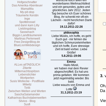
wünsche euch allen ein
Hofgeschnatter
wunderbares Weihnachtsfest
Das Amerika-Abenteuer
und ein gesundes, gutes und
MamaMia
glückliches Jahr 2012. Jeden
My-pit-stop
Tag besuche ich Euer schönes
Träumerle Kerstin
Blog, ihr schenkt mir oft ein
Inge
Lächeln - recht herzlichen Dank
Spottdrossel
dafür!
und dann kam Lilly
19.12.2011-22:26
Lieblingsblog
Sassenach
philosophia
Biggis Landträumerein
Liebe Müslis, ich hoffe, es geht
Martinas Perlenwelt
Euch gut - mir fehlen die
Free.DesignBlog.de
täglichen Schmunzeleinheiten
BlueLionWebdesign
und ich hoffe, Eure stressige
Zeit ist bald vorbei. Liebe
Grüße!
5.8.2011-19:06
Emma
ALLes allTAEGLICH
Hallo Müsli,
Zitante
wir haben mal dein Revier
Mitternachtsspitzen
abgeschnüffelt. Es hat uns
Lebenslichter
3.
prima gefallen. Wir kommen
Wortperlen
jetzt regelmäßig wieder. Bis
Susis Wollecke - Postfiliale
bald.
Mitwitz
Oh,
Liebe wauzis von Emma und
Tirilli
Lotte
Da 
Zwischen Wellen und Worten
31.3.2011-23:19
SaschaSalamander
Katharinas Buchstabenwelten
Vie
Silvios - Blog
Susfi