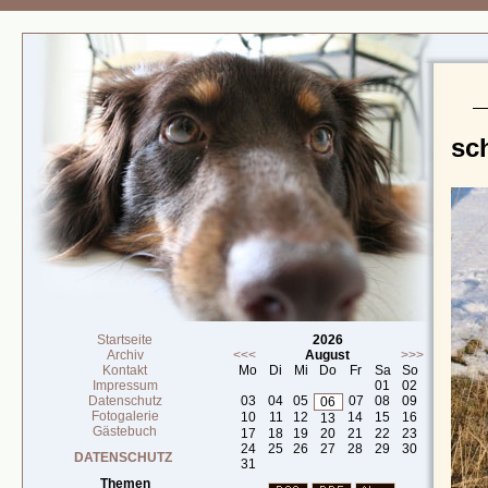
sc
Startseite
2026
Archiv
<<<
August
>>>
Kontakt
Mo
Di
Mi
Do
Fr
Sa
So
Impressum
01
02
Datenschutz
03
04
05
07
08
09
06
Fotogalerie
10
11
12
14
15
16
13
Gästebuch
17
18
19
20
21
22
23
24
25
26
27
28
29
30
DATENSCHUTZ
31
Themen