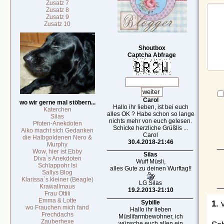
Zusatz 7
Zusatz 8
Zusatz 9
Zusatz 10
Shoutbox
Captcha Abfrage
Carol
wo wir gerne mal stöbern...
Hallo ihr lieben, ist bei euch
Katerchen
alles OK ? Habe schon so lange
Silas
nichts mehr von euch gelesen.
Pfoten-Anekdoten
Schicke herzliche Grüßlis ...
Aiko macht sich Gedanken
Carol
die Halbgoldenen Nero &
30.4.2018-21:46
Murphy
Wow, hier ist Ebby
Silas
Diva`s Anekdoten
Wuff Müsli,
Schlappohr Isi
alles Gute zu deinen Wurftag!!
Sallys Blog
Klarissa`s kleiner (Beagle)
LG Silas
Krawallmaus
19.2.2013-21:10
Frau Ottili
Emma & Lotte
1.
v
Sybille
wo Frauchen mich fand
Hallo ihr lieben
Frechdachs
Müslifarmbewohner, ich
Zauberhexe
wünsche euch allen ein