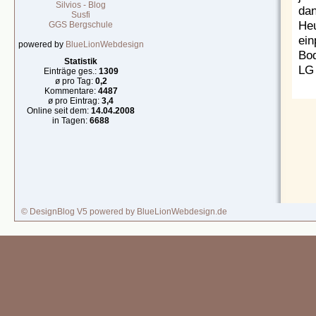
Silvios - Blog
da
Susfi
He
GGS Bergschule
ein
powered by
BlueLionWebdesign
Bod
Statistik
LG 
Einträge ges.:
1309
ø pro Tag:
0,2
Kommentare:
4487
ø pro Eintrag:
3,4
Online seit dem:
14.04.2008
in Tagen:
6688
© DesignBlog V5 powered by BlueLionWebdesign.de