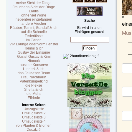
meine Sicht der Dinge
Frauchens Sicht der Dinge
Laufis
ohne viel Worte
*
nebenbei eingefangen
Suche
eine
andere Viecher
Räuber, Tommi, Gandalf & ich
Es wird in allen
auf die Schnelle
Einträgen gesucht.
Müsl
Federfüsse
im Garten
VIP Lounge oder vorm Fenster
Tommi & ich
Gustav der Einsame
Gustel Gustav & Kimi
Hinnerk
aus der Konserve
Hinnerk & ich
das Fellnasen Team
Frau Nachbarin
Patenkumpelkind
die Piekse
Sheila & ich
die Muhs
Elfriede
Interne Seiten
Umzugskiste
Umzugskiste 2
Umzugskiste 3
Umzugskiste 4
von Planten & Blomen
Zusatz 6