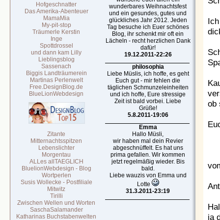
Sch
Hofgeschnatter
wunderbares Weihnachtsfest
Das Amerika-Abenteuer
und ein gesundes, gutes und
MamaMia
Ich
glückliches Jahr 2012. Jeden
My-pit-stop
Tag besuche ich Euer schönes
dic
Träumerle Kerstin
Blog, ihr schenkt mir oft ein
Inge
Lächeln - recht herzlichen Dank
Spottdrossel
dafür!
Sch
und dann kam Lilly
19.12.2011-22:26
Lieblingsblog
Spa
Sassenach
philosophia
Biggis Landträumerein
Liebe Müslis, ich hoffe, es geht
Martinas Perlenwelt
Euch gut - mir fehlen die
Kau
Free.DesignBlog.de
täglichen Schmunzeleinheiten
ver
BlueLionWebdesign
und ich hoffe, Eure stressige
Zeit ist bald vorbei. Liebe
ob 
Grüße!
5.8.2011-19:06
Euc
Emma
Zitante
Hallo Müsli,
Mitternachtsspitzen
wir haben mal dein Revier
Lebenslichter
abgeschnüffelt. Es hat uns
Morgentau
prima gefallen. Wir kommen
ALLes allTAEGLICH
jetzt regelmäßig wieder. Bis
vom
BluelionWebdesign - Blog
bald.
Wortperlen
Liebe wauzis von Emma und
Susis Wollecke - Postfiliale
Lotte
Ant
Mitwitz
31.3.2011-23:19
Tirilli
Zwischen Wellen und Worten
Hal
SaschaSalamander
ja 
Katharinas Buchstabenwelten