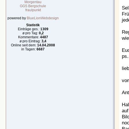
Morgentau
GGS Bergschule
Sel
fraulpunkt
Frü
powered by
BlueLionWebdesign
jed
Statistik
Einträge ges.:
1309
Reg
ø pro Tag:
0,2
wie
Kommentare:
4487
ø pro Eintrag:
3,4
Online seit dem:
14.04.2008
Euc
in Tagen:
6687
ps.
lie
vom
Ant
Hal
auf
Bil
noc
Bad