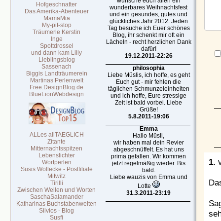
wünsche euch allen ein
Hofgeschnatter
wunderbares Weihnachtsfest
Das Amerika-Abenteuer
und ein gesundes, gutes und
MamaMia
glückliches Jahr 2012. Jeden
My-pit-stop
Tag besuche ich Euer schönes
Träumerle Kerstin
Blog, ihr schenkt mir oft ein
Inge
Lächeln - recht herzlichen Dank
Spottdrossel
dafür!
und dann kam Lilly
19.12.2011-22:26
Lieblingsblog
Sassenach
philosophia
Biggis Landträumerein
Liebe Müslis, ich hoffe, es geht
Martinas Perlenwelt
Euch gut - mir fehlen die
Free.DesignBlog.de
täglichen Schmunzeleinheiten
BlueLionWebdesign
und ich hoffe, Eure stressige
Zeit ist bald vorbei. Liebe
Grüße!
5.8.2011-19:06
Emma
ALLes allTAEGLICH
Hallo Müsli,
Zitante
wir haben mal dein Revier
Mitternachtsspitzen
abgeschnüffelt. Es hat uns
Lebenslichter
prima gefallen. Wir kommen
1.
v
Wortperlen
jetzt regelmäßig wieder. Bis
Susis Wollecke - Postfiliale
bald.
Mitwitz
Liebe wauzis von Emma und
Das
Tirilli
Lotte
Zwischen Wellen und Worten
31.3.2011-23:19
SaschaSalamander
Sag
Katharinas Buchstabenwelten
Silvios - Blog
seh
Susfi