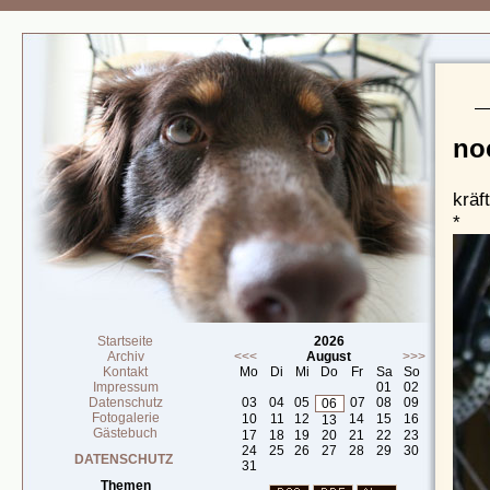
no
kräf
*
Startseite
2026
Archiv
<<<
August
>>>
Kontakt
Mo
Di
Mi
Do
Fr
Sa
So
Impressum
01
02
Datenschutz
03
04
05
07
08
09
06
Fotogalerie
10
11
12
14
15
16
13
Gästebuch
17
18
19
20
21
22
23
24
25
26
27
28
29
30
DATENSCHUTZ
31
Themen