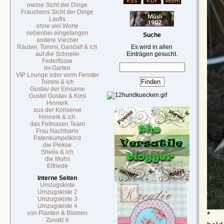
meine Sicht der Dinge
Frauchens Sicht der Dinge
Laufis
ohne viel Worte
nebenbei eingefangen
Suche
andere Viecher
Räuber, Tommi, Gandalf & ich
Es wird in allen
auf die Schnelle
Einträgen gesucht.
Federfüsse
im Garten
VIP Lounge oder vorm Fenster
Tommi & ich
Gustav der Einsame
Gustel Gustav & Kimi
Hinnerk
aus der Konserve
Hinnerk & ich
das Fellnasen Team
Frau Nachbarin
Patenkumpelkind
die Piekse
Sheila & ich
die Muhs
Elfriede
Interne Seiten
Umzugskiste
Umzugskiste 2
Umzugskiste 3
Umzugskiste 4
von Planten & Blomen
*
Zusatz 6