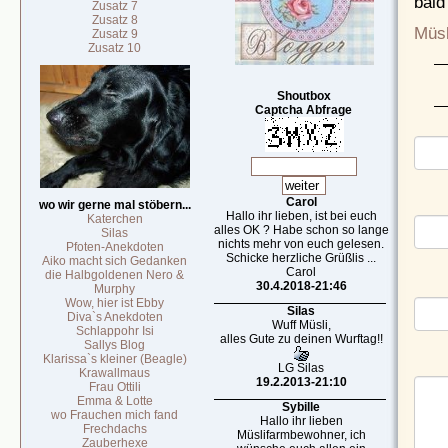
bald
Zusatz 7
Zusatz 8
Müsl
Zusatz 9
Zusatz 10
Shoutbox
Captcha Abfrage
Carol
wo wir gerne mal stöbern...
Hallo ihr lieben, ist bei euch
Katerchen
alles OK ? Habe schon so lange
Silas
nichts mehr von euch gelesen.
Pfoten-Anekdoten
Schicke herzliche Grüßlis ...
Aiko macht sich Gedanken
Carol
die Halbgoldenen Nero &
30.4.2018-21:46
Murphy
Wow, hier ist Ebby
Silas
Diva`s Anekdoten
Wuff Müsli,
Schlappohr Isi
alles Gute zu deinen Wurftag!!
Sallys Blog
Klarissa`s kleiner (Beagle)
LG Silas
Krawallmaus
19.2.2013-21:10
Frau Ottili
Emma & Lotte
Sybille
wo Frauchen mich fand
Hallo ihr lieben
Frechdachs
Müslifarmbewohner, ich
Zauberhexe