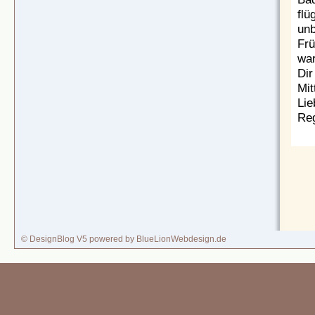
flü
unb
Frü
war
Dir
Mit
Lie
Reg
© DesignBlog V5 powered by BlueLionWebdesign.de