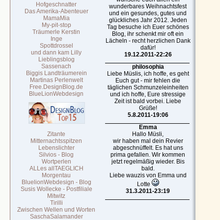
Hofgeschnatter
wunderbares Weihnachtsfest
Das Amerika-Abenteuer
und ein gesundes, gutes und
MamaMia
glückliches Jahr 2012. Jeden
My-pit-stop
Tag besuche ich Euer schönes
Träumerle Kerstin
Blog, ihr schenkt mir oft ein
Inge
Lächeln - recht herzlichen Dank
Spottdrossel
dafür!
und dann kam Lilly
19.12.2011-22:26
Lieblingsblog
Sassenach
philosophia
Biggis Landträumerein
Liebe Müslis, ich hoffe, es geht
Martinas Perlenwelt
Euch gut - mir fehlen die
Free.DesignBlog.de
täglichen Schmunzeleinheiten
BlueLionWebdesign
und ich hoffe, Eure stressige
Zeit ist bald vorbei. Liebe
Grüße!
5.8.2011-19:06
Emma
Zitante
Hallo Müsli,
Mitternachtsspitzen
wir haben mal dein Revier
Lebenslichter
abgeschnüffelt. Es hat uns
Silvios - Blog
prima gefallen. Wir kommen
Wortperlen
jetzt regelmäßig wieder. Bis
ALLes allTAEGLICH
bald.
Morgentau
Liebe wauzis von Emma und
BluelionWebdesign - Blog
Lotte
Susis Wollecke - Postfiliale
31.3.2011-23:19
Mitwitz
Tirilli
Zwischen Wellen und Worten
SaschaSalamander