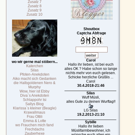
Zusatz 7
Zusatz 8
Zusatz 9
Zusatz 10
Shoutbox
Captcha Abfrage
Carol
wo wir gerne mal stöbern...
Hallo ihr lieben, ist bei euch
Katerchen
alles OK ? Habe schon so lange
Silas
nichts mehr von euch gelesen.
Pfoten-Anekdoten
Schicke herzliche Grüßlis ...
Aiko macht sich Gedanken
Carol
die Halbgoldenen Nero &
30.4.2018-21:46
Murphy
Wow, hier ist Ebby
Silas
Diva`s Anekdoten
Wuff Müsli,
Schlappohr Isi
alles Gute zu deinen Wurftag!!
Sallys Blog
Klarissa`s kleiner (Beagle)
LG Silas
Krawallmaus
19.2.2013-21:10
Frau Ottili
Emma & Lotte
Sybille
wo Frauchen mich fand
Hallo ihr lieben
Frechdachs
Müslifarmbewohner, ich
Zauberhexe
wünsche euch allen ein