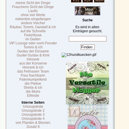
meine Sicht der Dinge
Frauchens Sicht der Dinge
Laufis
ohne viel Worte
nebenbei eingefangen
Suche
andere Viecher
Räuber, Tommi, Gandalf & ich
Es wird in allen
auf die Schnelle
Einträgen gesucht.
Federfüsse
im Garten
VIP Lounge oder vorm Fenster
Tommi & ich
Gustav der Einsame
Gustel Gustav & Kimi
Hinnerk
aus der Konserve
Hinnerk & ich
das Fellnasen Team
Frau Nachbarin
Patenkumpelkind
die Piekse
Sheila & ich
die Muhs
Elfriede
Interne Seiten
Umzugskiste
Umzugskiste 2
Umzugskiste 3
Umzugskiste 4
von Planten & Blomen
Zusatz 6