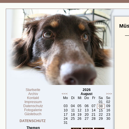
Müs
Startseite
2026
Archiv
<<<
August
>>>
Kontakt
Mo
Di
Mi
Do
Fr
Sa
So
Impressum
01
02
Datenschutz
03
04
05
06
07
09
08
Fotogalerie
10
11
12
13
14
16
15
Gästebuch
17
18
19
20
21
22
23
24
25
26
27
28
29
30
DATENSCHUTZ
31
Themen