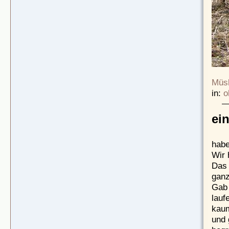
Müsl
in:
o
ei
habe
Wir 
Das 
ganz
Gab 
lauf
kaum
und 