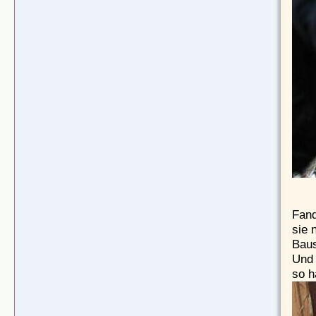
Fand
sie 
Baus
Und 
so h