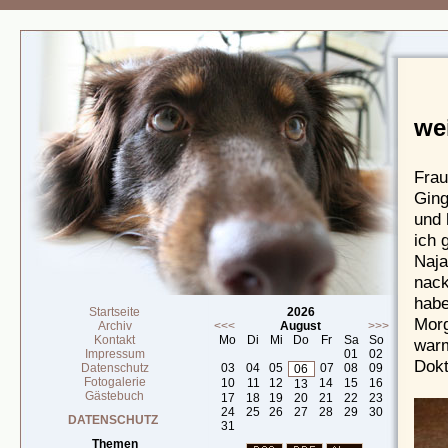
we
Frau
Ging
und 
ich 
Naja
nack
habe
Startseite
2026
Morg
Archiv
<<<
August
>>>
Kontakt
Mo
Di
Mi
Do
Fr
Sa
So
warm
Impressum
01
02
Dokt
Datenschutz
03
04
05
07
08
09
06
Fotogalerie
10
11
12
14
15
16
13
Gästebuch
17
18
19
20
21
22
23
24
25
26
27
28
29
30
DATENSCHUTZ
31
Themen