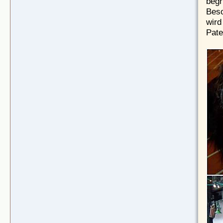
begr
Beso
wird
Pate