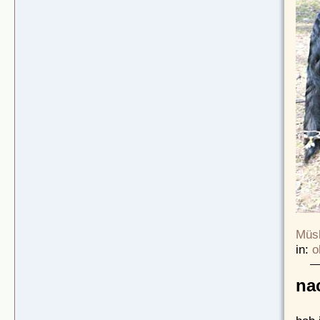
Müsl
in:
o
na