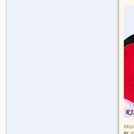
Müsl
in:
m