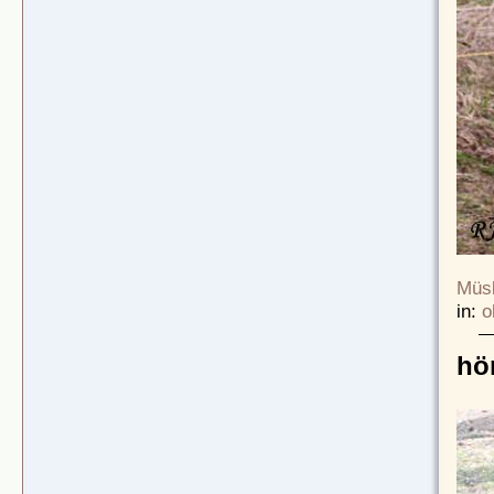
Müsl
in:
o
hö