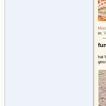
Müsl
in:
T
fu
hat 
gesc