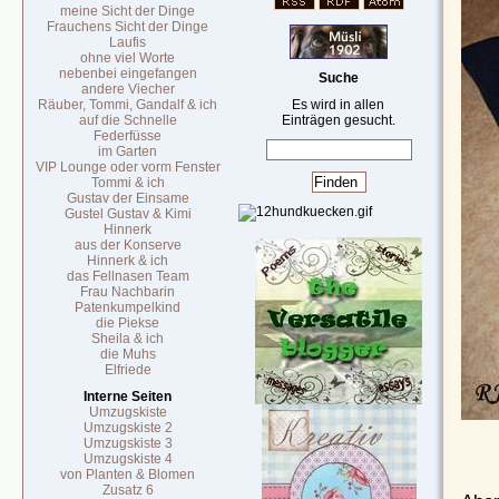
meine Sicht der Dinge
Frauchens Sicht der Dinge
Laufis
ohne viel Worte
nebenbei eingefangen
Suche
andere Viecher
Räuber, Tommi, Gandalf & ich
Es wird in allen
auf die Schnelle
Einträgen gesucht.
Federfüsse
im Garten
VIP Lounge oder vorm Fenster
Tommi & ich
Gustav der Einsame
Gustel Gustav & Kimi
Hinnerk
aus der Konserve
Hinnerk & ich
das Fellnasen Team
Frau Nachbarin
Patenkumpelkind
die Piekse
Sheila & ich
die Muhs
Elfriede
Interne Seiten
Umzugskiste
Umzugskiste 2
Umzugskiste 3
Umzugskiste 4
von Planten & Blomen
Zusatz 6