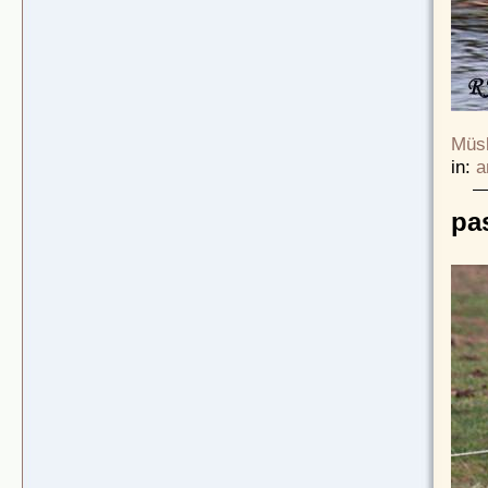
Müsl
in:
a
pa