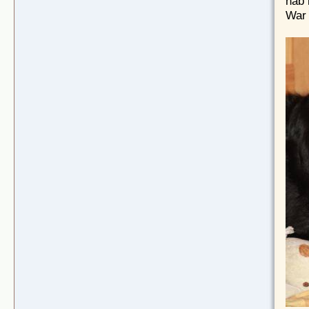
hab 
War 