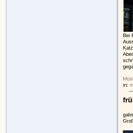
Bei 
Ausr
Katz
Aben
schn
geg
Müsl
in:
m
fr
gabs
Groß