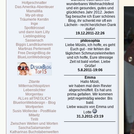
Hofgeschnatter
wunderbares Weihnachtsfest
Das Amerika-Abenteuer
und ein gesundes, gutes und
MamaMia
glückliches Jahr 2012. Jeden
My-pit-stop
Tag besuche ich Euer schönes
Träumerle Kerstin
Blog, ihr schenkt mir oft ein
Inge
Lächeln - recht herzlichen Dank
Spottdrossel
dafür!
und dann kam Lilly
19.12.2011-22:26
Lieblingsblog
Sassenach
philosophia
Biggis Landträumerein
Liebe Müslis, ich hoffe, es geht
Martinas Perlenwelt
Euch gut - mir fehlen die
Free.DesignBlog.de
täglichen Schmunzeleinheiten
BlueLionWebdesign
und ich hoffe, Eure stressige
Zeit ist bald vorbei. Liebe
Grüße!
5.8.2011-19:06
Emma
Zitante
Hallo Müsli,
Mitternachtsspitzen
wir haben mal dein Revier
Lebenslichter
abgeschnüffelt. Es hat uns
Morgentau
prima gefallen. Wir kommen
ALLes allTAEGLICH
jetzt regelmäßig wieder. Bis
BluelionWebdesign - Blog
bald.
Wortperlen
Liebe wauzis von Emma und
Susis Wollecke - Postfiliale
Lotte
Mitwitz
31.3.2011-23:19
Tirilli
Zwischen Wellen und Worten
SaschaSalamander
Katharinas Buchstabenwelten