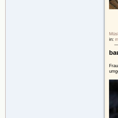
Müsl
in:
m
ba
Frau
umge