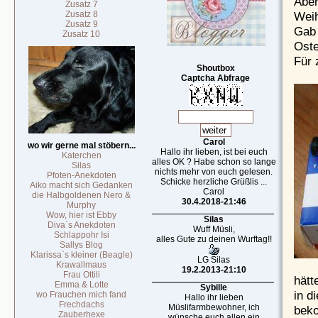
Aber
Zusatz 7
Weih
Zusatz 8
Zusatz 9
Gab 
Zusatz 10
Oste
Für 
Shoutbox
Captcha Abfrage
Carol
wo wir gerne mal stöbern...
Hallo ihr lieben, ist bei euch
Katerchen
alles OK ? Habe schon so lange
Silas
nichts mehr von euch gelesen.
Pfoten-Anekdoten
Schicke herzliche Grüßlis ...
Aiko macht sich Gedanken
Carol
die Halbgoldenen Nero &
30.4.2018-21:46
Murphy
Wow, hier ist Ebby
Silas
Diva`s Anekdoten
Wuff Müsli,
Schlappohr Isi
alles Gute zu deinen Wurftag!!
Sallys Blog
Klarissa`s kleiner (Beagle)
LG Silas
Krawallmaus
19.2.2013-21:10
Frau Ottili
hätt
Emma & Lotte
Sybille
in d
wo Frauchen mich fand
Hallo ihr lieben
Frechdachs
Müslifarmbewohner, ich
bek
Zauberhexe
wünsche euch allen ein