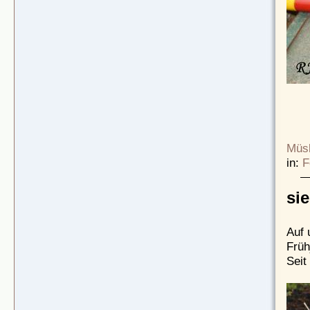
Müsl
in:
F
si
Auf 
Früh
Seit