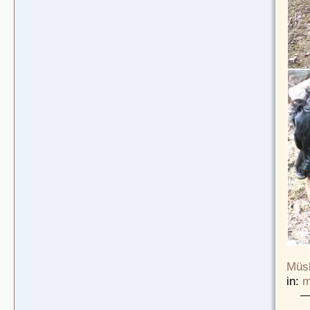
Müsl
in:
m