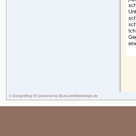
sch
Unt
sch
sch
Ich
Geg
ein
© DesignBlog V5 powered by BlueLionWebdesign.de