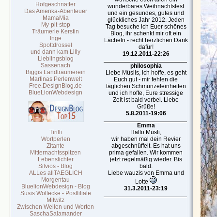
Hofgeschnatter
wunderbares Weihnachtsfest
Das Amerika-Abenteuer
und ein gesundes, gutes und
MamaMia
glückliches Jahr 2012. Jeden
My-pit-stop
Tag besuche ich Euer schönes
Träumerle Kerstin
Blog, ihr schenkt mir oft ein
Inge
Lächeln - recht herzlichen Dank
Spottdrossel
dafür!
und dann kam Lilly
19.12.2011-22:26
Lieblingsblog
Sassenach
philosophia
Biggis Landträumerein
Liebe Müslis, ich hoffe, es geht
Martinas Perlenwelt
Euch gut - mir fehlen die
Free.DesignBlog.de
täglichen Schmunzeleinheiten
BlueLionWebdesign
und ich hoffe, Eure stressige
Zeit ist bald vorbei. Liebe
Grüße!
5.8.2011-19:06
Emma
Tirilli
Hallo Müsli,
Wortperlen
wir haben mal dein Revier
Zitante
abgeschnüffelt. Es hat uns
Mitternachtsspitzen
prima gefallen. Wir kommen
Lebenslichter
jetzt regelmäßig wieder. Bis
Silvios - Blog
bald.
ALLes allTAEGLICH
Liebe wauzis von Emma und
Morgentau
Lotte
BluelionWebdesign - Blog
31.3.2011-23:19
Susis Wollecke - Postfiliale
Mitwitz
Zwischen Wellen und Worten
SaschaSalamander