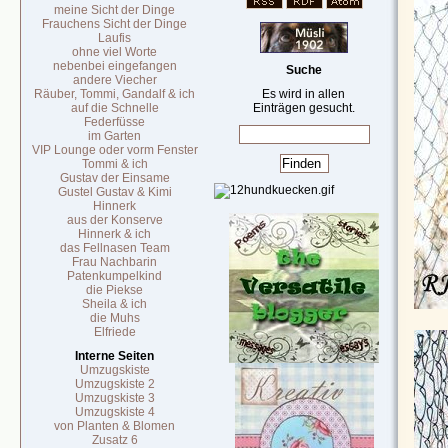
meine Sicht der Dinge
Frauchens Sicht der Dinge
Laufis
ohne viel Worte
nebenbei eingefangen
Suche
andere Viecher
Räuber, Tommi, Gandalf & ich
Es wird in allen
auf die Schnelle
Einträgen gesucht.
Federfüsse
im Garten
VIP Lounge oder vorm Fenster
Tommi & ich
Gustav der Einsame
Gustel Gustav & Kimi
Hinnerk
aus der Konserve
Hinnerk & ich
das Fellnasen Team
Frau Nachbarin
Patenkumpelkind
die Piekse
Sheila & ich
die Muhs
Elfriede
Interne Seiten
Umzugskiste
Umzugskiste 2
Umzugskiste 3
Umzugskiste 4
von Planten & Blomen
Zusatz 6