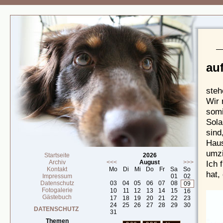
au
steh
Wir 
somi
Sola
sind
Haus
umzi
Startseite
2026
Archiv
<<<
August
>>>
Ich 
Kontakt
Mo
Di
Mi
Do
Fr
Sa
So
hat,
Impressum
01
02
Datenschutz
03
04
05
06
07
08
09
Fotogalerie
10
11
12
13
14
15
16
Gästebuch
17
18
19
20
21
22
23
24
25
26
27
28
29
30
DATENSCHUTZ
31
Themen