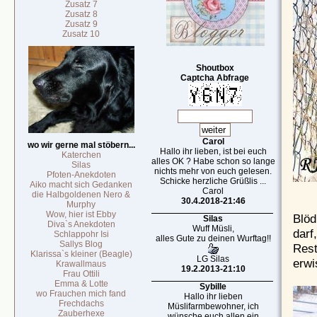
Zusatz 7
Zusatz 8
Zusatz 9
Zusatz 10
Shoutbox
Captcha Abfrage
Carol
wo wir gerne mal stöbern...
Hallo ihr lieben, ist bei euch
Katerchen
alles OK ? Habe schon so lange
Silas
nichts mehr von euch gelesen.
Pfoten-Anekdoten
Schicke herzliche Grüßlis ...
Aiko macht sich Gedanken
Carol
die Halbgoldenen Nero &
30.4.2018-21:46
Murphy
Wow, hier ist Ebby
Blöd
Silas
Diva`s Anekdoten
Wuff Müsli,
darf
Schlappohr Isi
alles Gute zu deinen Wurftag!!
Sallys Blog
Rest
Klarissa`s kleiner (Beagle)
LG Silas
erwi
Krawallmaus
19.2.2013-21:10
Frau Ottili
Emma & Lotte
Sybille
wo Frauchen mich fand
Hallo ihr lieben
Frechdachs
Müslifarmbewohner, ich
Zauberhexe
wünsche euch allen ein