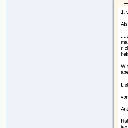
1.
v
Als
...
mal
nic
hel
Wir
abe
Li
vom
Ant
Hal
jep