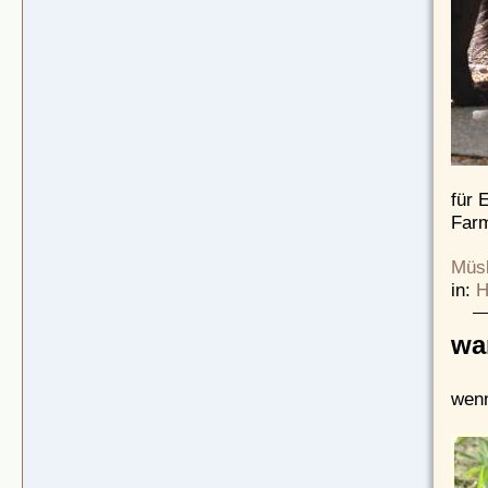
für 
Far
Müsl
in:
H
wa
wenn