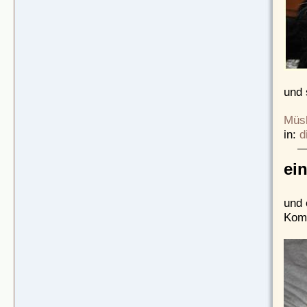
und 
Müsl
in:
d
ei
und 
Komm