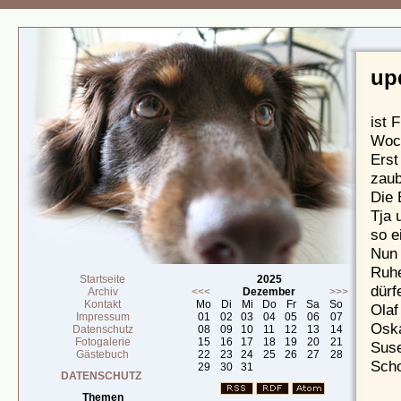
up
ist 
Woch
Erst
zaub
Die 
Tja 
so e
Nun 
Ruhe
Startseite
2025
dürf
Archiv
<<<
Dezember
>>>
Kontakt
Mo
Di
Mi
Do
Fr
Sa
So
Olaf
Impressum
01
02
03
04
05
06
07
Osk
Datenschutz
08
09
10
11
12
13
14
Fotogalerie
15
16
17
18
19
20
21
Sus
Gästebuch
22
23
24
25
26
27
28
Scho
29
30
31
DATENSCHUTZ
Themen