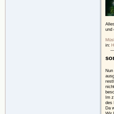
Alle
und 
Müsl
in:
H
so
Nun 
ausg
rest
nich
besc
Im z
des 
Da w
Wir 