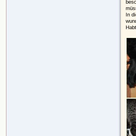
besc
müs
In d
wund
Habt