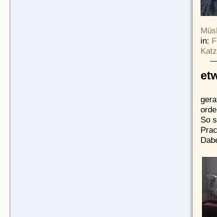
Müsl
in:
F
Katz
et
gera
orde
So s
Prac
Dabe