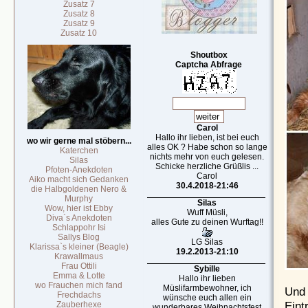
Zusatz 7
Zusatz 8
Zusatz 9
Zusatz 10
Shoutbox
Captcha Abfrage
Carol
Hallo ihr lieben, ist bei euch
wo wir gerne mal stöbern...
alles OK ? Habe schon so lange
Katerchen
nichts mehr von euch gelesen.
Silas
Schicke herzliche Grüßlis ...
Pfoten-Anekdoten
Carol
Aiko macht sich Gedanken
30.4.2018-21:46
die Halbgoldenen Nero &
Murphy
Silas
Wow, hier ist Ebby
Wuff Müsli,
Diva`s Anekdoten
alles Gute zu deinen Wurftag!!
Schlappohr Isi
Sallys Blog
LG Silas
Klarissa`s kleiner (Beagle)
19.2.2013-21:10
Krawallmaus
Frau Ottili
Sybille
Emma & Lotte
Hallo ihr lieben
wo Frauchen mich fand
Müslifarmbewohner, ich
Und 
Frechdachs
wünsche euch allen ein
Eint
Zauberhexe
wunderbares Weihnachtsfest