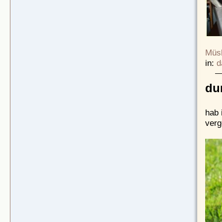
Müsl
in:
d
du
hab 
verg