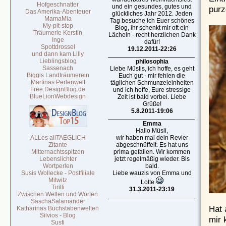
Hofgeschnatter
und ein gesundes, gutes und
purz
Das Amerika-Abenteuer
glückliches Jahr 2012. Jeden
MamaMia
Tag besuche ich Euer schönes
My-pit-stop
Blog, ihr schenkt mir oft ein
Träumerle Kerstin
Lächeln - recht herzlichen Dank
Inge
dafür!
Spottdrossel
19.12.2011-22:26
und dann kam Lilly
Lieblingsblog
philosophia
Sassenach
Liebe Müslis, ich hoffe, es geht
Biggis Landträumerein
Euch gut - mir fehlen die
Martinas Perlenwelt
täglichen Schmunzeleinheiten
Free.DesignBlog.de
und ich hoffe, Eure stressige
BlueLionWebdesign
Zeit ist bald vorbei. Liebe
Grüße!
5.8.2011-19:06
Emma
Hallo Müsli,
ALLes allTAEGLICH
wir haben mal dein Revier
Zitante
abgeschnüffelt. Es hat uns
Mitternachtsspitzen
prima gefallen. Wir kommen
Lebenslichter
jetzt regelmäßig wieder. Bis
Wortperlen
bald.
Susis Wollecke - Postfiliale
Liebe wauzis von Emma und
Mitwitz
Lotte
Tirilli
31.3.2011-23:19
Zwischen Wellen und Worten
SaschaSalamander
Hat 
Katharinas Buchstabenwelten
Silvios - Blog
mir 
Susfi