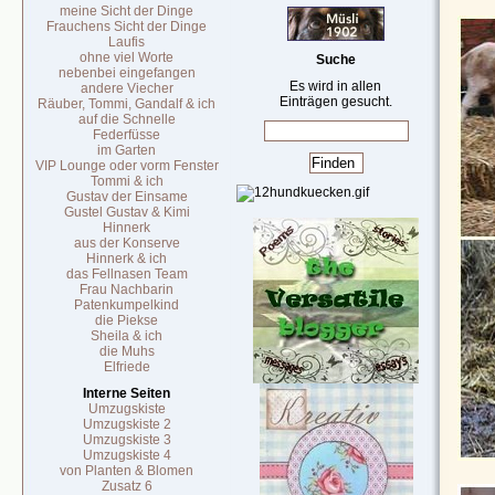
meine Sicht der Dinge
Frauchens Sicht der Dinge
Laufis
ohne viel Worte
Suche
nebenbei eingefangen
Es wird in allen
andere Viecher
Einträgen gesucht.
Räuber, Tommi, Gandalf & ich
auf die Schnelle
Federfüsse
im Garten
VIP Lounge oder vorm Fenster
Tommi & ich
Gustav der Einsame
Gustel Gustav & Kimi
Hinnerk
aus der Konserve
Hinnerk & ich
das Fellnasen Team
Frau Nachbarin
Patenkumpelkind
die Piekse
Sheila & ich
die Muhs
Elfriede
Interne Seiten
Umzugskiste
Umzugskiste 2
Umzugskiste 3
Umzugskiste 4
von Planten & Blomen
Zusatz 6