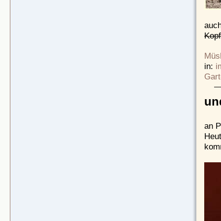
auch
Kop
Müsl
in:
i
Gart
un
an P
Heut
kom