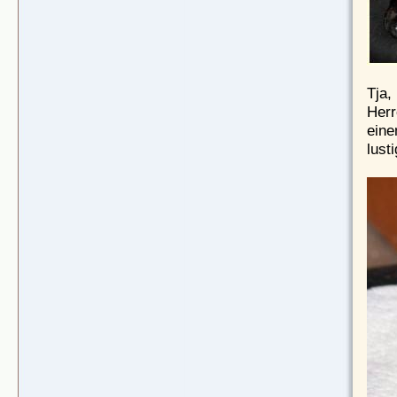
Tja,
Herr
eine
lust