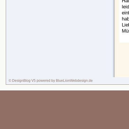
Hal
lei
ein
hab
Lie
Müs
© DesignBlog V5 powered by BlueLionWebdesign.de