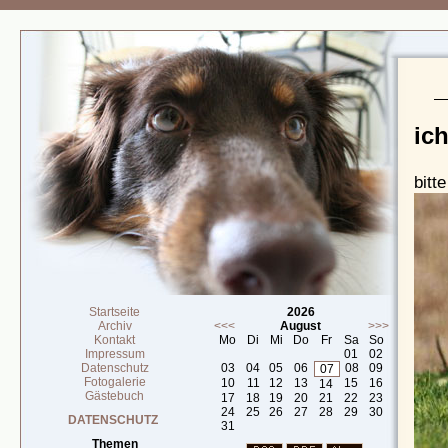
ich
bitt
Startseite
2026
Archiv
<<<
August
>>>
Kontakt
Mo
Di
Mi
Do
Fr
Sa
So
Impressum
01
02
Datenschutz
03
04
05
06
08
09
07
Fotogalerie
10
11
12
13
15
16
14
Gästebuch
17
18
19
20
21
22
23
24
25
26
27
28
29
30
DATENSCHUTZ
31
Themen