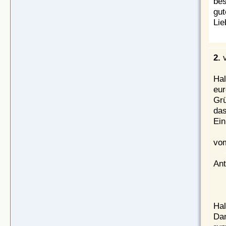
bes
gut
Lie
2.
v
Hal
eur
Grü
das
Ei
vom
Ant
Hal
Dan