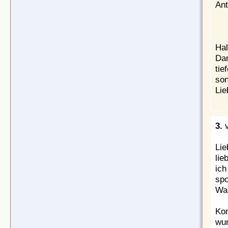
Ant
Hal
Dan
tie
son
Lie
3.
v
Lie
lie
ich
spo
War
Kon
wun