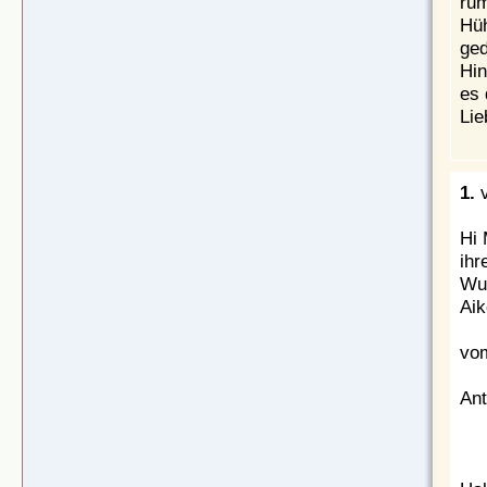
rum
Hüh
ged
Hin
es 
Lie
1.
Hi 
ih
Wu
Aik
vom
Ant