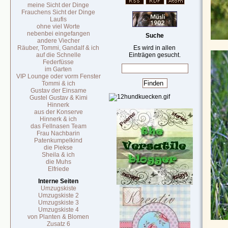
meine Sicht der Dinge
Frauchens Sicht der Dinge
Laufis
ohne viel Worte
nebenbei eingefangen
Suche
andere Viecher
Räuber, Tommi, Gandalf & ich
Es wird in allen
auf die Schnelle
Einträgen gesucht.
Federfüsse
im Garten
VIP Lounge oder vorm Fenster
Tommi & ich
Gustav der Einsame
Gustel Gustav & Kimi
Hinnerk
aus der Konserve
Hinnerk & ich
das Fellnasen Team
Frau Nachbarin
Patenkumpelkind
die Piekse
Sheila & ich
die Muhs
Elfriede
Interne Seiten
Umzugskiste
Umzugskiste 2
Umzugskiste 3
Umzugskiste 4
von Planten & Blomen
Zusatz 6