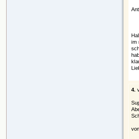
Ant
Hal
im 
sch
hab
kla
Lie
4.
Sup
Abe
Sc
vom