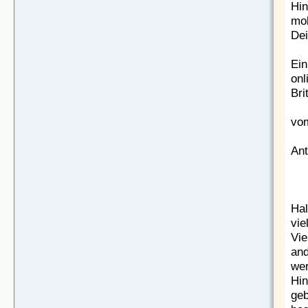
Hin
mol
Dei
Ein
onl
Bri
vom
Ant
Hal
vie
Vie
and
wer
Hin
geb