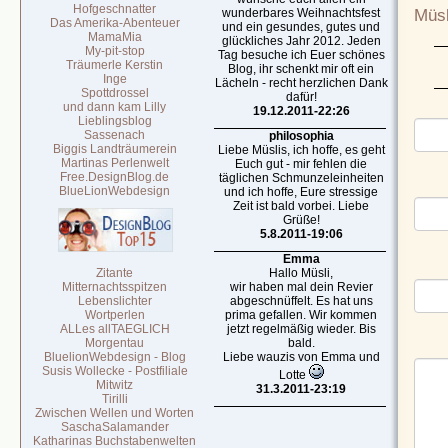
Hofgeschnatter
Müsl
wunderbares Weihnachtsfest
Das Amerika-Abenteuer
und ein gesundes, gutes und
MamaMia
glückliches Jahr 2012. Jeden
My-pit-stop
Tag besuche ich Euer schönes
Träumerle Kerstin
Blog, ihr schenkt mir oft ein
Inge
Lächeln - recht herzlichen Dank
Spottdrossel
dafür!
und dann kam Lilly
19.12.2011-22:26
Lieblingsblog
Sassenach
philosophia
Biggis Landträumerein
Liebe Müslis, ich hoffe, es geht
Martinas Perlenwelt
Euch gut - mir fehlen die
Free.DesignBlog.de
täglichen Schmunzeleinheiten
BlueLionWebdesign
und ich hoffe, Eure stressige
Zeit ist bald vorbei. Liebe
Grüße!
5.8.2011-19:06
Emma
Zitante
Hallo Müsli,
Mitternachtsspitzen
wir haben mal dein Revier
Lebenslichter
abgeschnüffelt. Es hat uns
Wortperlen
prima gefallen. Wir kommen
ALLes allTAEGLICH
jetzt regelmäßig wieder. Bis
Morgentau
bald.
BluelionWebdesign - Blog
Liebe wauzis von Emma und
Susis Wollecke - Postfiliale
Lotte
Mitwitz
31.3.2011-23:19
Tirilli
Zwischen Wellen und Worten
SaschaSalamander
Katharinas Buchstabenwelten