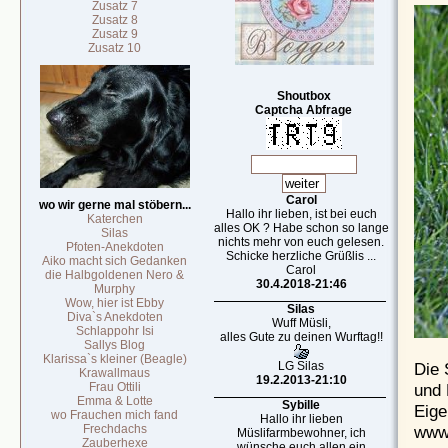
Zusatz 7
Zusatz 8
Zusatz 9
Zusatz 10
Shoutbox
Captcha Abfrage
Carol
wo wir gerne mal stöbern...
Hallo ihr lieben, ist bei euch
Katerchen
alles OK ? Habe schon so lange
Silas
nichts mehr von euch gelesen.
Pfoten-Anekdoten
Schicke herzliche Grüßlis ...
Aiko macht sich Gedanken
Carol
die Halbgoldenen Nero &
30.4.2018-21:46
Murphy
Wow, hier ist Ebby
Silas
Diva`s Anekdoten
Wuff Müsli,
Schlappohr Isi
alles Gute zu deinen Wurftag!!
Sallys Blog
Klarissa`s kleiner (Beagle)
LG Silas
Die 
Krawallmaus
19.2.2013-21:10
Frau Ottili
und 
Emma & Lotte
Sybille
Eige
wo Frauchen mich fand
Hallo ihr lieben
Frechdachs
www 
Müslifarmbewohner, ich
Zauberhexe
wünsche euch allen ein